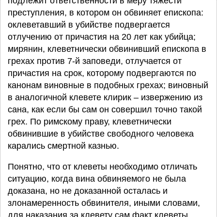
подлежит ответственности в меру тяжести
преступления, в котором он обвиняет епископа:
оклеветавший в убийстве подвергается
отлучению от причастия на 20 лет как убийца;
мирянин, клеветнически обвинивший епископа в
грехах против 7-й заповеди, отлучается от
причастия на срок, которому подвергаются по
канонам виновные в подобных грехах; виновный
в аналогичной клевете клирик – извержению из
сана, как если бы сам он совершил точно такой
грех. По римскому праву, клеветнически
обвинившие в убийстве свободного человека
карались смертной казнью.
Понятно, что от клеветы необходимо отличать
ситуацию, когда вина обвиняемого не была
доказана, но не доказанной осталась и
злонамеренность обвинителя, иными словами,
для наказания за клевету сам факт клеветы