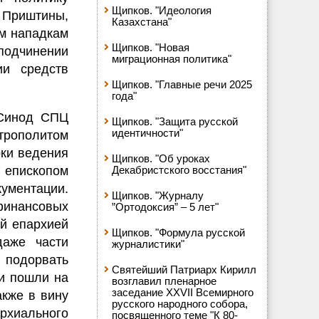
Щипков. "Идеология
Приштины,
Казахстана"
ым нападкам
Щипков. "Новая
подчинении
миграционная политика"
и средств
Щипков. "Главные речи 2025
года"
 Синод СПЦ
Щипков. "Защита русской
идентичности"
рополитом
ки ведения
Щипков. "Об уроках
 епископом
Декабристского восстания"
кументации.
Щипков. "Журналу
 финансовых
”Ортодоксия” – 5 лет"
й епархией
Щипков. "Формула русской
даже части
журналистики"
 подорвать
Святейший Патриарх Кирилл
ки пошли на
возглавил пленарное
заседание XXVII Всемирного
акже в вину
русского народного собора,
рхиального
посвященного теме "К 80-