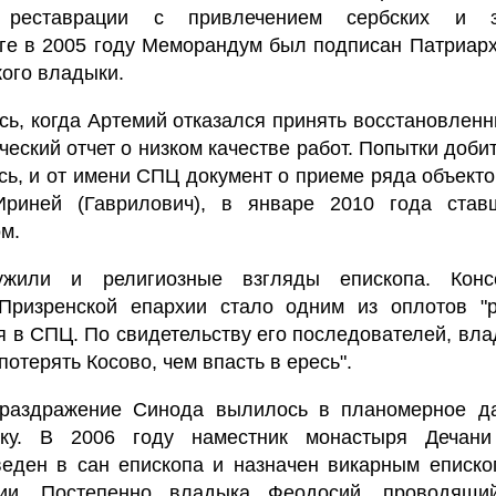
й реставрации с привлечением сербских и з
оге в 2005 году Меморандум был подписан Патриар
кого владыки.
сь, когда Артемий отказался принять восстановлен
ческий отчет о низком качестве работ. Попытки добит
сь, и от имени СПЦ документ о приеме ряда объект
Ириней (Гаврилович), в январе 2010 года ста
м.
ужили и религиозные взгляды епископа. Конс
Призренской епархии стало одним из оплотов "р
я в СПЦ. По свидетельству его последователей, вл
потерять Косово, чем впасть в ересь".
раздражение Синода вылилось в планомерное д
ыку. В 2006 году наместник монастыря Дечан
еден в сан епископа и назначен викарным еписко
хии. Постепенно владыка Феодосий, проводящи