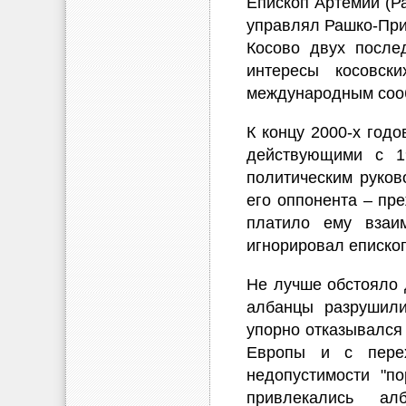
Епископ Артемий (Р
управлял Рашко-Приз
Косово двух после
интересы косовск
международным соо
К концу 2000-х год
действующими с 1
политическим руков
его оппонента – пр
платило ему взаи
игнорировал еписко
Не лучше обстояло 
албанцы разрушили
упорно отказывался
Европы и с перех
недопустимости "п
привлекались ал