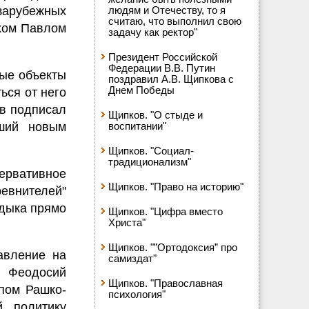
арубежных
людям и Отечеству, то я
считаю, что выполнил свою
хом Павлом
задачу как ректор"
Президент Российской
Федерации В.В. Путин
ные объекты
поздравил А.В. Щипкова с
Днем Победы
ься от него
ов подписал
Щипков. "О стыде и
вший новым
воспитании"
Щипков. "Социал-
традиционализм"
ервативное
Щипков. "Право на историю"
евнителей"
адыка прямо
Щипков. "Цифра вместо
Христа"
Щипков. "”Ортодоксия” про
авление на
самиздат"
и Феодосий
Щипков. "Православная
пом Рашко-
психология"
й политику