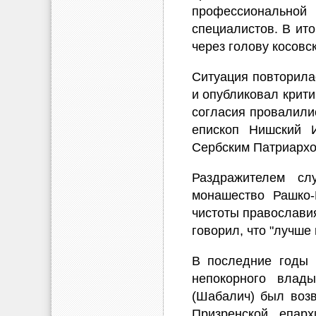
профессионально
специалистов. В ит
через голову косовс
Ситуация повторила
и опубликовал крити
согласия провалили
епископ Нишский 
Сербским Патриархо
Раздражителем сл
монашество Рашко-
чистоты православи
говорил, что "лучше 
В последние годы 
непокорного влад
(Шабалич) был возв
Призренской епар