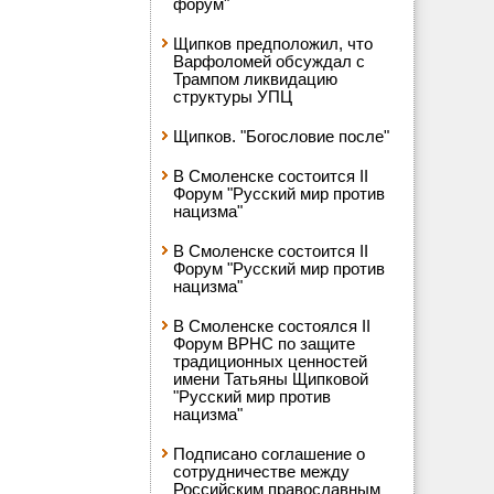
форум"
Щипков предположил, что
Варфоломей обсуждал с
Трампом ликвидацию
структуры УПЦ
Щипков. "Богословие после"
В Смоленске состоится II
Форум "Русский мир против
нацизма"
В Смоленске состоится II
Форум "Русский мир против
нацизма"
В Смоленске состоялся II
Форум ВРНС по защите
традиционных ценностей
имени Татьяны Щипковой
"Русский мир против
нацизма"
Подписано соглашение о
сотрудничестве между
Российским православным