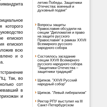
летию Победы. Защитники
рхимандрита
Отечества: военный и
духовный подвиг"
фициальное
Вопросы защиты
я которого
Православия обсудили на
уководство
секции "Дипломатия и право
на защите русского
ое епископ
Православия" в рамках XXVII
ия епископ
Всемирного русского
народного собора
зложив всю
явлено и о
Состоялось заседание
секции XXVII Всемирного
а.
русского народного собора
"Защитники Отечества –
защитники традиций"
тстранение
Ц. Так, во
Щипков. "XXVII Русский
колько сот
народный собор"
шевавший в
Щипков. "Левый либерализм"
прихожан и
Ректор РПУ выступил на III
Санкт-Петербургском