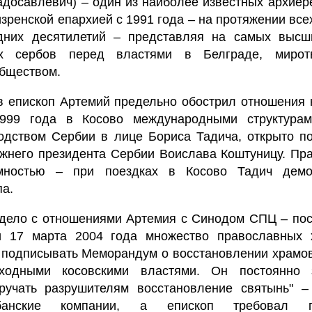
адосавлевич) – один из наиболее известных архие
ренской епархией с 1991 года – на протяжении все
дних десятилетий – представляя на самых высш
их сербов перед властями в Белграде, мирот
бществом.
ов епископ Артемий предельно обострил отношения 
999 года в Косово международными структура
одством Сербии в лице Бориса Тадича, открыто п
ежнего президента Сербии Воислава Коштуницу. Пр
мностью – при поездках в Косово Тадич демо
па.
дело с отношениями Артемия с Синодом СПЦ – посл
 17 марта 2004 года множество православных 
 подписывать Меморандум о восстановлении храмов
одными косовскими властями. Он постоянно 
оручать разрушителям восстановление святынь" –
банские компании, а епископ требовал п