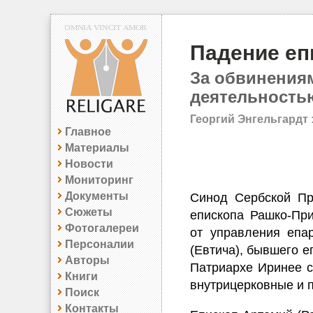
Падение еп
За обвинения
деятельность
Георгий Энгельгардт 
Главное
Материалы
Новости
Мониторинг
Документы
Синод Сербской Пр
Сюжеты
епископа Рашко-При
Фотогалереи
от управления епа
Персоналии
(Евтича), бывшего е
Авторы
Патриархе Иринее с
Книги
внутрицерковные и 
Поиск
Контакты