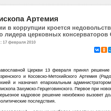
ископа Артемия
ми в коррупции кроется недовольст
ю лидера церковных консерваторов
::
17 февраля 2010
авославной Церкви 13 февраля принял решение 
зренского и Косовско-Метохийского Артемия (Радо
рхией и назначил епархиальным администраторо
пископа Захумско-Герцеговинского. Первое при нов
ерьезное кадровое решение неизбежно вызовет до
политические последствия.