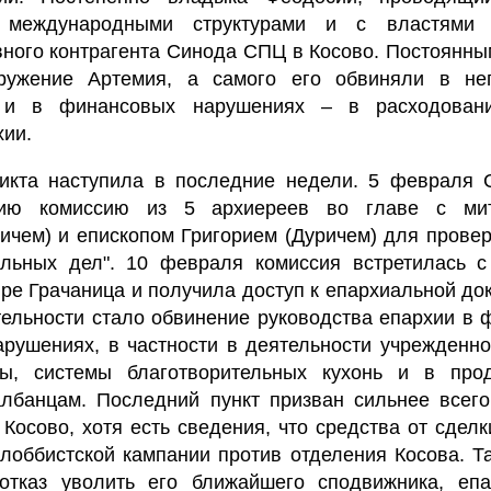
 международными структурами и с властями 
вного контрагента Синода СПЦ в Косово. Постоянн
ружение Артемия, а самого его обвиняли в не
и в финансовых нарушениях – в расходовани
хии.
икта наступила в последние недели. 5 февраля
ию комиссию из 5 архиереев во главе с мит
чем) и епископом Григорием (Дуричем) для провер
альных дел". 10 февраля комиссия встретилась с
ре Грачаница и получила доступ к епархиальной до
тельности стало обвинение руководства епархии в
рушениях, в частности в деятельности учрежденно
ы, системы благотворительных кухонь и в про
лбанцам. Последний пункт призван сильнее всего
Косово, хотя есть сведения, что средства от сдел
 лоббистской кампании против отделения Косова. Т
отказ уволить его ближайшего сподвижника, епа