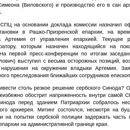
Симеона (Виловского) и производство его в сан а
.
СПЦ на основании доклада комиссии назначил о
тановки в Рашко-Призренской епархии, на врем
а Артемия от управления епархией. Текущее р
ратору, которым назначен находящийся на пок
 На первой пресс-конференции по итогам заседан
лович) выступил с весьма осторожных позиций, во
а нарушения на окружение владыки Артемия. За
ного преследования ближайших сотрудников епископ
ивести столь резкое решение сербского Синода? О
еизбежно обострит напряженность внутри самой СП
инода перед зданием Патриархии собралось нес
ого архиерея. Митинг состоялся, несмотря на бу
и на попытки сербской полиции задержать часть 
епархии на административной границе края.