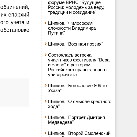
форуме ВРНС "Будущее
 обвинений,
России: молодежь за веру,
традиции и созидание"
гих епархий
ого учета и
Щипков. "Философия
сложности Владимира
обстановке
Путина"
Щипков. "Военная поэзия"
Состоялась встреча
участников фестиваля "Вера
и слово" с ректором
Российского православного
университета
Щипков. "Богословие 809-го
Указа"
Щипков. "О смысле крестного
хода"
Щипков. "Портрет Дмитрия
Медведева"
Щипков. "Второй Смоленский