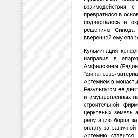
взаимодействия с
превратился в осно
подвергалось и ок
решениям Синода 
вверенной ему епар
Кульминация конфл
направил в епарх
Амфилохием (Радови
"финансово-матери
Артемием в монасты
Результатом ее дея
и имущественных на
строительной фирм
церковных земель а
репутацию борца за 
оплату заграничной
Артемию ставится 