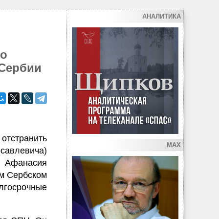
АНАЛИТИКА
во
 Сербии
отстранить
MAX
савлевича)
м Афанасия
ом Сербском
лгосрочные