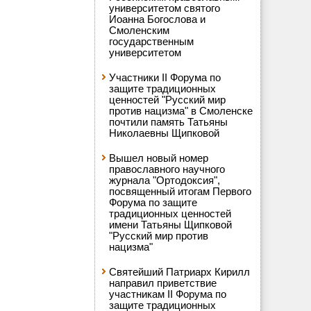
университетом святого
Иоанна Богослова и
Смоленским
государственным
университетом
Участники II Форума по
защите традиционных
ценностей "Русский мир
против нацизма" в Смоленске
почтили память Татьяны
Николаевны Щипковой
Вышел новый номер
православного научного
журнала "Ортодоксия",
посвященный итогам Первого
Форума по защите
традиционных ценностей
имени Татьяны Щипковой
"Русский мир против
нацизма"
Святейший Патриарх Кирилл
направил приветствие
участникам II Форума по
защите традиционных