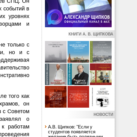
рев СПЦ. Он
х событий в
их уровнях
ворцами и
КНИГИ А. В. ЩИПКОВА
не только с
ми, но и с
оддерживая
авительство
нстративно
е того как
храмов, он
 с Советом
НОВОСТИ
заявлял о
 к работам
А.В. Щипков: "Если у
студентов появляется
роведения
желание быть полезными