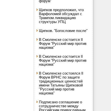
форум"
Щипков предположил, что
Варфоломей обсуждал с
Трампом ликвидацию
структуры УПЦ
Щипков. "Богословие после"
В Смоленске состоится II
Форум "Русский мир против
нацизма"
В Смоленске состоится II
Форум "Русский мир против
нацизма"
В Смоленске состоялся II
Форум ВРНС по защите
традиционных ценностей
имени Татьяны Щипковой
"Русский мир против
нацизма"
Подписано соглашение о
сотрудничестве между
Российским православным