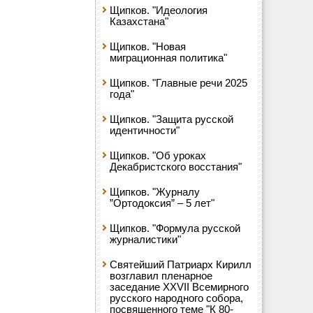
Щипков. "Идеология
Казахстана"
Щипков. "Новая
миграционная политика"
Щипков. "Главные речи 2025
года"
Щипков. "Защита русской
идентичности"
Щипков. "Об уроках
Декабристского восстания"
Щипков. "Журналу
”Ортодоксия” – 5 лет"
Щипков. "Формула русской
журналистики"
Святейший Патриарх Кирилл
возглавил пленарное
заседание XXVII Всемирного
русского народного собора,
посвященного теме "К 80-