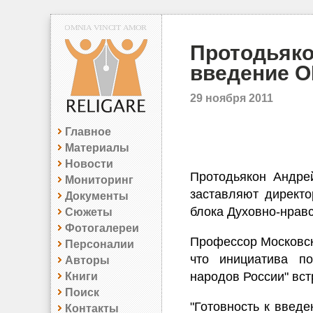
Протодьяко
введение О
29 ноября 2011
Главное
Материалы
Новости
Протодьякон Андрей
Мониторинг
заставляют директо
Документы
блока Духовно-нравс
Сюжеты
Фотогалереи
Профессор Московск
Персоналии
что инициатива по
Авторы
народов России" вст
Книги
Поиск
"Готовность к введе
Контакты