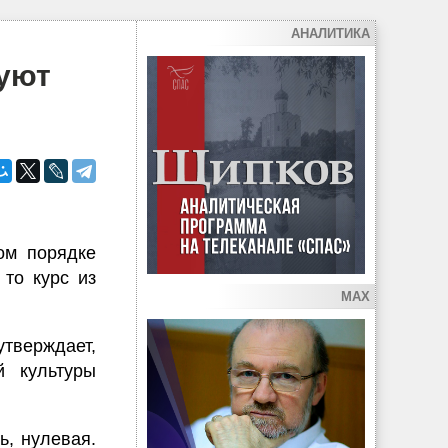
АНАЛИТИКА
руют
ом порядке
то курс из
MAX
утверждает,
й культуры
ь, нулевая.