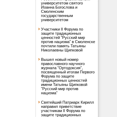
университетом святого
Иоанна Богослова и
Смоленским
государственным
университетом
Участники II Форума по
защите традиционных
ценностей "Русский мир
против нацизма" в Смоленске
почтили память Татьяны
Николаевны Щипковой
Вышел новый номер
православного научного
журнала "Ортодоксия",
посвященный итогам Первого
Форума по защите
традиционных ценностей
имени Татьяны Щипковой
"Русский мир против
нацизма"
Святейший Патриарх Кирилл
направил приветствие
участникам II Форума по
защите традиционных