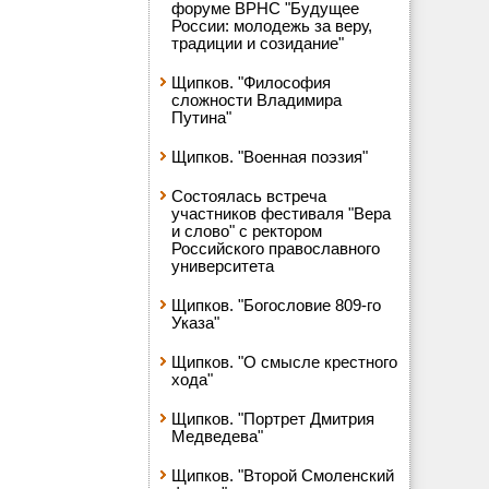
форуме ВРНС "Будущее
России: молодежь за веру,
традиции и созидание"
Щипков. "Философия
сложности Владимира
Путина"
Щипков. "Военная поэзия"
Состоялась встреча
участников фестиваля "Вера
и слово" с ректором
Российского православного
университета
Щипков. "Богословие 809-го
Указа"
Щипков. "О смысле крестного
хода"
Щипков. "Портрет Дмитрия
Медведева"
Щипков. "Второй Смоленский