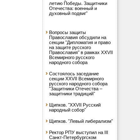
летию Победы. Защитники
Отечества: военный и
духовный подвиг"
Вопросы защиты
Православия обсудили на
секции "Дипломатия и право
на защите русского
Православия" в рамках XXVII
Всемирного русского
народного собора
Состоялось заседание
секции XXVII Всемирного
русского народного собора
"Защитники Отечества –
защитники традиций"
Щипков. "XXVII Русский
народный собор"
Щипков. "Левый либерализм"
Ректор РПУ выступил на III
Санкт-Петербургском