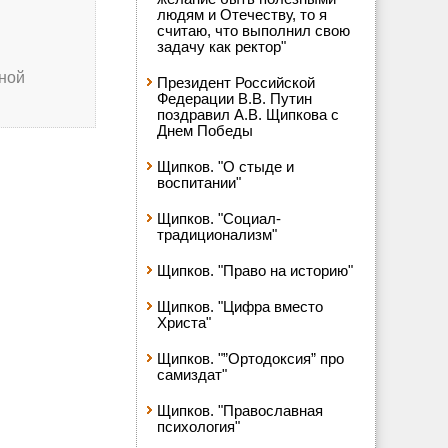
людям и Отечеству, то я
считаю, что выполнил свою
задачу как ректор"
нной
Президент Российской
Федерации В.В. Путин
поздравил А.В. Щипкова с
Днем Победы
Щипков. "О стыде и
воспитании"
Щипков. "Социал-
традиционализм"
Щипков. "Право на историю"
Щипков. "Цифра вместо
Христа"
Щипков. "”Ортодоксия” про
самиздат"
Щипков. "Православная
психология"