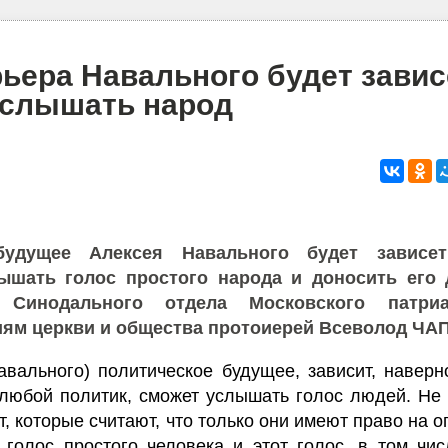
рьера Навального будет завис
 слышать народ
будущее Алексея Навального будет зависе
ышать голос простого народа и доносить его 
 Синодального отдела Московского патри
ям церкви и общества протоиерей Всеволод ЧА
авального) политическое будущее, зависит, наверно
 любой политик, сможет услышать голос людей. Не 
ит, которые считают, что только они имеют право на 
 голос простого человека и этот голос, в том чи