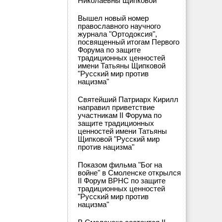
Николаевны Щипковой
Вышел новый номер
православного научного
журнала "Ортодоксия",
посвященный итогам Первого
Форума по защите
традиционных ценностей
имени Татьяны Щипковой
"Русский мир против
нацизма"
Святейший Патриарх Кирилл
направил приветствие
участникам II Форума по
защите традиционных
ценностей имени Татьяны
Щипковой "Русский мир
против нацизма"
Показом фильма "Бог на
войне" в Смоленске открылся
II Форум ВРНС по защите
традиционных ценностей
"Русский мир против
нацизма"