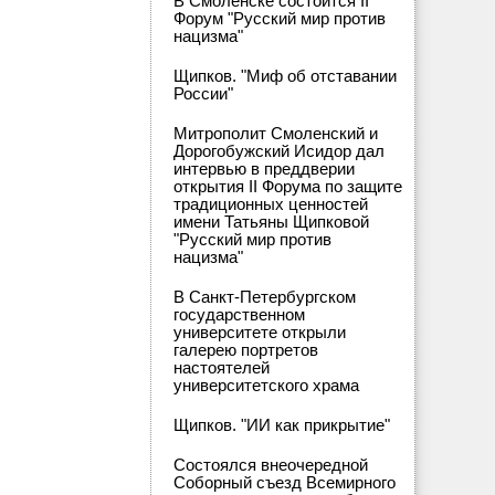
В Смоленске состоится II
Форум "Русский мир против
нацизма"
Щипков. "Миф об отставании
России"
Митрополит Смоленский и
Дорогобужский Исидор дал
интервью в преддверии
открытия II Форума по защите
традиционных ценностей
имени Татьяны Щипковой
"Русский мир против
нацизма"
В Санкт-Петербургском
государственном
университете открыли
галерею портретов
настоятелей
университетского храма
Щипков. "ИИ как прикрытие"
Состоялся внеочередной
Соборный съезд Всемирного