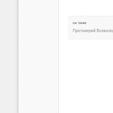
СМ. ТАКЖЕ
Протоиерей Всеволо