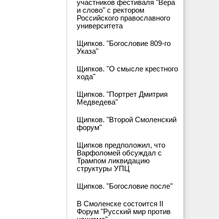
участников фестиваля "Вера
и слово" с ректором
Российского православного
университета
Щипков. "Богословие 809-го
Указа"
Щипков. "О смысле крестного
хода"
Щипков. "Портрет Дмитрия
Медведева"
Щипков. "Второй Смоленский
форум"
Щипков предположил, что
Варфоломей обсуждал с
Трампом ликвидацию
структуры УПЦ
Щипков. "Богословие после"
В Смоленске состоится II
Форум "Русский мир против