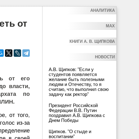
АНАЛИТИКА
еть от
MAX
КНИГИ А. В. ЩИПКОВА
НОВОСТИ
А.В. Щипков: "Если у
студентов появляется
ть от его
желание быть полезными
людям и Отечеству, то я
до власти,
считаю, что выполнил свою
архата по
задачу как ректор"
ПЛИН.
Президент Российской
Федерации В.В. Путин
е, от того,
поздравил А.В. Щипкова с
Днем Победы
голос из-за
определение
Щипков. "О стыде и
воспитании"
сле в своей