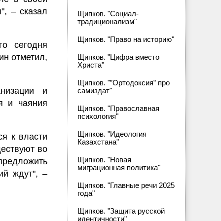
", – сказал
Щипков. "Социал-
традиционализм"
Щипков. "Право на историю"
го сегодня
ин отметил,
Щипков. "Цифра вместо
Христа"
Щипков. "”Ортодоксия” про
низации и
самиздат"
я и чаяния
Щипков. "Православная
психология"
Щипков. "Идеология
ся к власти
Казахстана"
ществуют во
Щипков. "Новая
предложить
миграционная политика"
ий ждут", –
Щипков. "Главные речи 2025
года"
Щипков. "Защита русской
идентичности"