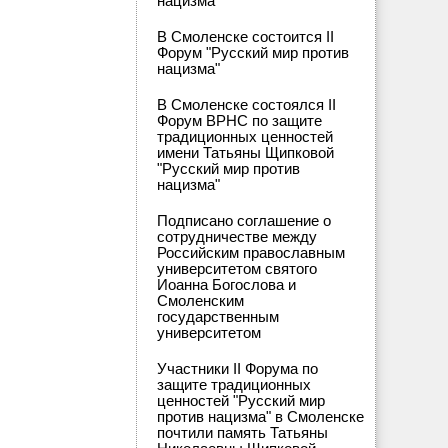
нацизма"
В Смоленске состоится II
Форум "Русский мир против
нацизма"
В Смоленске состоялся II
Форум ВРНС по защите
традиционных ценностей
имени Татьяны Щипковой
"Русский мир против
нацизма"
Подписано соглашение о
сотрудничестве между
Российским православным
университетом святого
Иоанна Богослова и
Смоленским
государственным
университетом
Участники II Форума по
защите традиционных
ценностей "Русский мир
против нацизма" в Смоленске
почтили память Татьяны