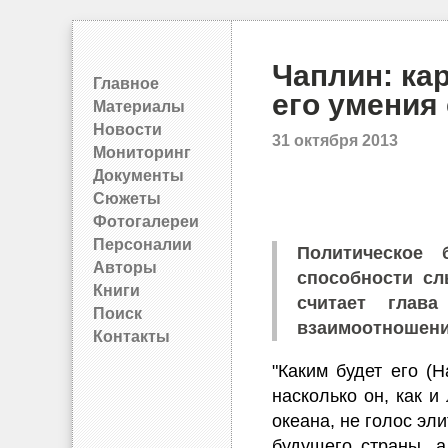
Чаплин: ка
Главное
его умения
Материалы
Новости
31 октября 2013
Мониторинг
Документы
Сюжеты
Фотогалереи
Персоналии
Политическое 
Авторы
способности сл
Книги
считает глава
Поиск
взаимоотношени
Контакты
"Каким будет его (Н
насколько он, как и
океана, не голос эл
будущего страны, а