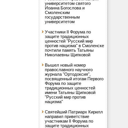
университетом святого
Иоанна Богослова и
Смоленским
государственным
университетом
Участники II Форума по
защите традиционных
ценностей "Русский мир
против нацизма" в Смоленске
почтили память Татьяны
Николаевны Щипковой
Вышел новый номер
православного научного
журнала "Ортодоксия",
посвященный итогам Первого
Форума по защите
традиционных ценностей
имени Татьяны Щипковой
"Русский мир против
нацизма"
Святейший Патриарх Кирилл
направил приветствие
участникам II Форума по
защите традиционных