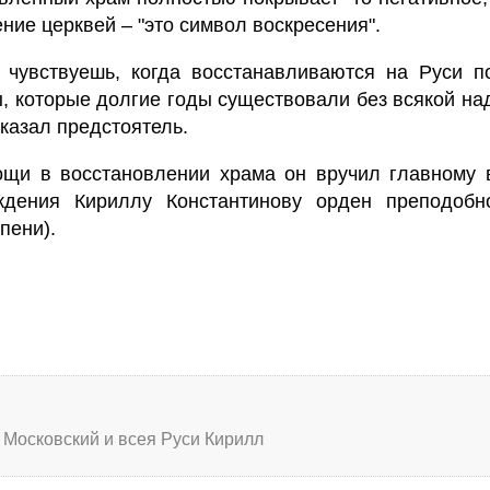
ение церквей – "это символ воскресения".
 чувствуешь, когда восстанавливаются на Руси п
, которые долгие годы существовали без всякой н
казал предстоятель.
щи в восстановлении храма он вручил главному в
ждения Кириллу Константинову орден преподобн
епени).
Московский и всея Руси Кирилл