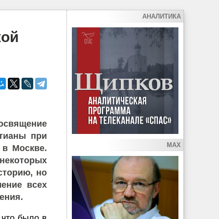
АНАЛИТИКА
кой
 освящение
тианы при
MAX
 в Москве.
некоторых
сторию, но
ление всех
ения.
 что было в