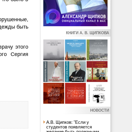
орушенные,
адежды быть
КНИГИ А. В. ЩИПКОВА
рачу этого
ого Сергия
НОВОСТИ
А.В. Щипков: "Если у
студентов появляется
желание быть полезными