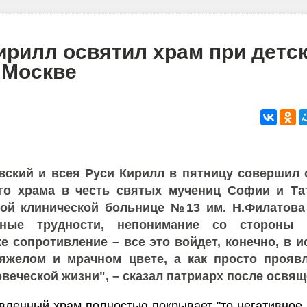
ирилл освятил храм при детс
 Москве
вский и всея Руси Кирилл в пятницу совершил
го храма в честь святых мучениц Софии и Та
кой клинической больнице №13 им. Н.Филатова
вные трудности, непонимание со стороны 
е сопротивление – все это войдет, конечно, в и
тяжелом и мрачном цвете, а как просто прояв
веческой жизни", – сказал патриарх после освящ
вленный храм полностью покрывает "то негативное,