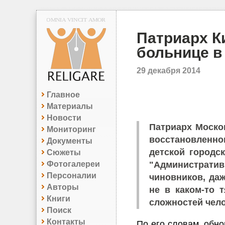
Патриарх К
больнице в
29 декабря 2014
Главное
Материалы
Новости
Патриарх Моско
Мониторинг
восстановленно
Документы
детской городс
Сюжеты
Фотогалереи
"Администрати
Персоналии
чиновников, даж
Авторы
не в каком-то 
Книги
сложностей чело
Поиск
Контакты
По его словам, обно