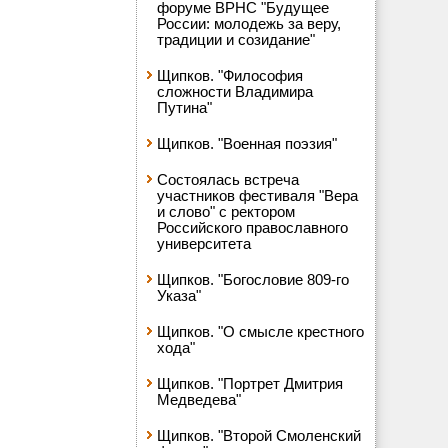
форуме ВРНС "Будущее
России: молодежь за веру,
традиции и созидание"
Щипков. "Философия
сложности Владимира
Путина"
Щипков. "Военная поэзия"
Состоялась встреча
участников фестиваля "Вера
и слово" с ректором
Российского православного
университета
Щипков. "Богословие 809-го
Указа"
Щипков. "О смысле крестного
хода"
Щипков. "Портрет Дмитрия
Медведева"
Щипков. "Второй Смоленский