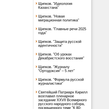
Щипков. "Идеология
Казахстана"
Щипков. "Новая
миграционная политика"
Щипков. "Главные речи 2025
года"
Щипков. "Защита русской
идентичности"
Щипков. "Об уроках
Декабристского восстания"
Щипков. "Журналу
”Ортодоксия” – 5 лет"
Щипков. "Формула русской
журналистики"
Святейший Патриарх Кирилл
возглавил пленарное
заседание XXVII Всемирного
русского народного собора,
посвященного теме "К 80-