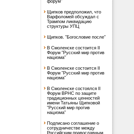
форум"
Щипков предположил, что
Варфоломей обсуждал с
Трампом ликвидацию
структуры УПЦ
Щипков. "Богословие после"
В Смоленске состоится II
Форум "Русский мир против
нацизма"
В Смоленске состоится II
Форум "Русский мир против
нацизма"
В Смоленске состоялся II
Форум ВРНС по защите
традиционных ценностей
имени Татьяны Щипковой
"Русский мир против
нацизма"
Подписано соглашение о
сотрудничестве между
Российским православным