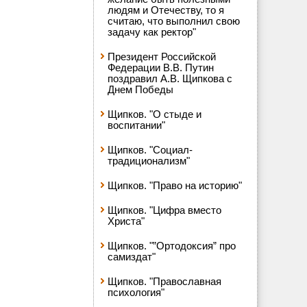
людям и Отечеству, то я
считаю, что выполнил свою
задачу как ректор"
Президент Российской
Федерации В.В. Путин
поздравил А.В. Щипкова с
Днем Победы
Щипков. "О стыде и
воспитании"
Щипков. "Социал-
традиционализм"
Щипков. "Право на историю"
Щипков. "Цифра вместо
Христа"
Щипков. "”Ортодоксия” про
самиздат"
Щипков. "Православная
психология"