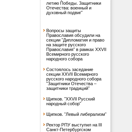
летию Победы. Защитники
Отечества: военный и
духовный подвиг"
Вопросы защиты
Православия обсудили на
секции "Дипломатия и право
на защите русского
Православия" в рамках XXVII
Всемирного русского
народного собора
Состоялось заседание
секции XXVII Всемирного
русского народного собора
"Защитники Отечества –
защитники традиций"
Щипков. "XXVII Русский
народный собор"
Щипков. "Левый либерализм"
Ректор РПУ выступил на III
Санкт-Петербургском