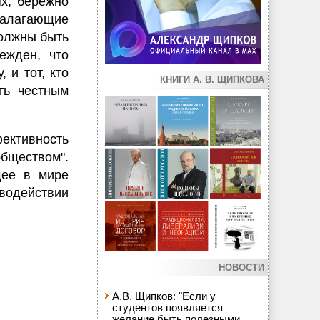
х, бережно
налагающие
должны быть
ежден, что
 и тот, кто
КНИГИ А. В. ЩИПКОВА
ть честным
ективность
обществом".
щее в мире
водействии
НОВОСТИ
А.В. Щипков: "Если у
студентов появляется
желание быть полезными