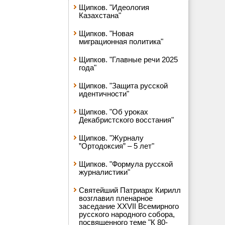
Щипков. "Идеология
Казахстана"
Щипков. "Новая
миграционная политика"
Щипков. "Главные речи 2025
года"
Щипков. "Защита русской
идентичности"
Щипков. "Об уроках
Декабристского восстания"
Щипков. "Журналу
”Ортодоксия” – 5 лет"
Щипков. "Формула русской
журналистики"
Святейший Патриарх Кирилл
возглавил пленарное
заседание XXVII Всемирного
русского народного собора,
посвященного теме "К 80-