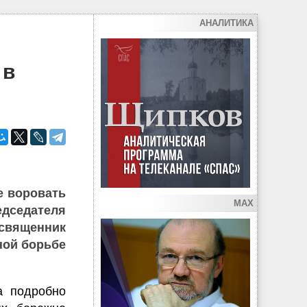
АНАЛИТИКА
 в
е воровать
MAX
едседателя
 священник
ой борьбе
а подробно