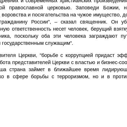
древних и современных христианских произведения
кой православной церковью. Заповеди Божии, 
 воровства и посягательства на чужое имущество, 
гражданину России", – сказал священник. Он уб
ую ответственность несет человек, берущий взятку,
ника, поскольку оба эти человека заграждают пу
 государственным служащим".
ителя Церкви, "борьбе с коррупцией придаст эфф
бота представителей Церкви с властью и бизнес-со
аша страна займет в ближайшее время лидирую
ко в сфере борьбы с терроризмом, но и в проти