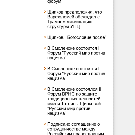
форум"
Щипков предположил, что
Варфоломей обсуждал с
Трампом ликвидацию
структуры УПЦ
Щипков. "Богословие после"
В Смоленске состоится II
Форум "Русский мир против
нацизма"
В Смоленске состоится II
Форум "Русский мир против
нацизма"
В Смоленске состоялся II
Форум ВРНС по защите
традиционных ценностей
имени Татьяны Щипковой
"Русский мир против
нацизма"
Подписано соглашение о
сотрудничестве между
Российским православным