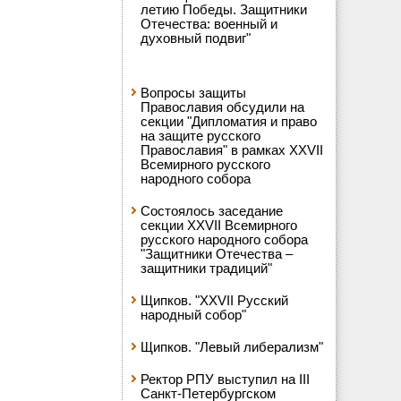
летию Победы. Защитники
Отечества: военный и
духовный подвиг"
Вопросы защиты
Православия обсудили на
секции "Дипломатия и право
на защите русского
Православия" в рамках XXVII
Всемирного русского
народного собора
Состоялось заседание
секции XXVII Всемирного
русского народного собора
"Защитники Отечества –
защитники традиций"
Щипков. "XXVII Русский
народный собор"
Щипков. "Левый либерализм"
Ректор РПУ выступил на III
Санкт-Петербургском