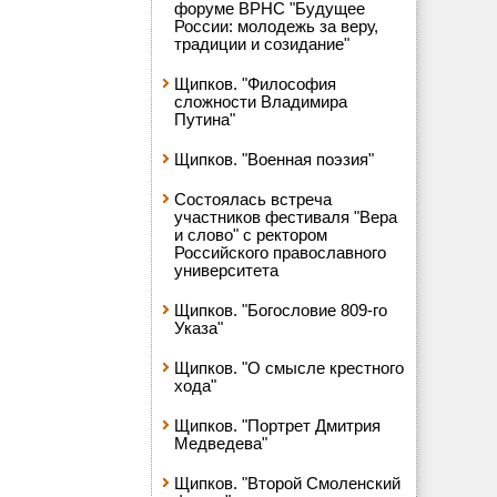
форуме ВРНС "Будущее
России: молодежь за веру,
традиции и созидание"
Щипков. "Философия
сложности Владимира
Путина"
Щипков. "Военная поэзия"
Состоялась встреча
участников фестиваля "Вера
и слово" с ректором
Российского православного
университета
Щипков. "Богословие 809-го
Указа"
Щипков. "О смысле крестного
хода"
Щипков. "Портрет Дмитрия
Медведева"
Щипков. "Второй Смоленский