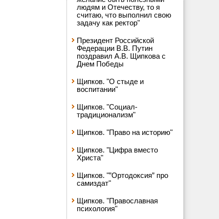
людям и Отечеству, то я
считаю, что выполнил свою
задачу как ректор"
Президент Российской
Федерации В.В. Путин
поздравил А.В. Щипкова с
Днем Победы
Щипков. "О стыде и
воспитании"
Щипков. "Социал-
традиционализм"
Щипков. "Право на историю"
Щипков. "Цифра вместо
Христа"
Щипков. "”Ортодоксия” про
самиздат"
Щипков. "Православная
психология"