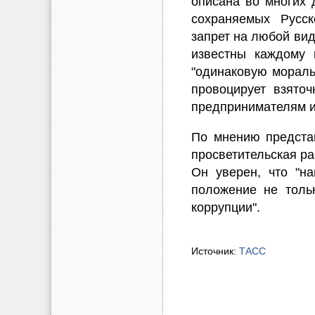
описана во многих 
сохраняемых Русс
запрет на любой вид
известны каждому 
"одинаковую моральн
провоцирует взяточ
предпринимателям и
По мнению представ
просветительская ра
Он уверен, что "н
положение не толь
коррупции".
Источник:
ТАСС