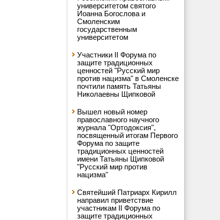
университетом святого
Иоанна Богослова и
Смоленским
государственным
университетом
Участники II Форума по
защите традиционных
ценностей "Русский мир
против нацизма" в Смоленске
почтили память Татьяны
Николаевны Щипковой
Вышел новый номер
православного научного
журнала "Ортодоксия",
посвященный итогам Первого
Форума по защите
традиционных ценностей
имени Татьяны Щипковой
"Русский мир против
нацизма"
Святейший Патриарх Кирилл
направил приветствие
участникам II Форума по
защите традиционных