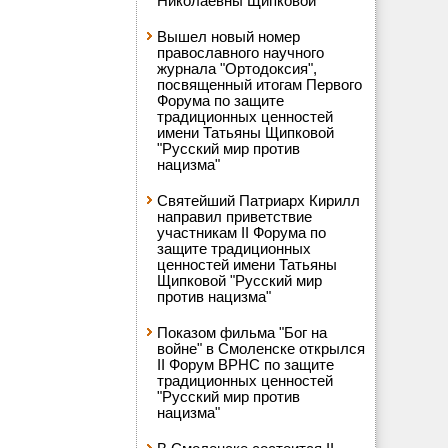
Николаевны Щипковой
Вышел новый номер
православного научного
журнала "Ортодоксия",
посвященный итогам Первого
Форума по защите
традиционных ценностей
имени Татьяны Щипковой
"Русский мир против
нацизма"
Святейший Патриарх Кирилл
направил приветствие
участникам II Форума по
защите традиционных
ценностей имени Татьяны
Щипковой "Русский мир
против нацизма"
Показом фильма "Бог на
войне" в Смоленске открылся
II Форум ВРНС по защите
традиционных ценностей
"Русский мир против
нацизма"