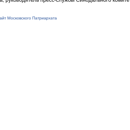
а, руководитель пресс-службы Синодального комитет
йт Московского Патриархата