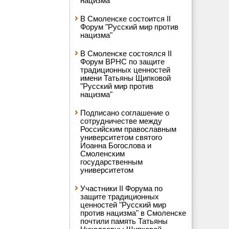
нацизма"
В Смоленске состоится II
Форум "Русский мир против
нацизма"
В Смоленске состоялся II
Форум ВРНС по защите
традиционных ценностей
имени Татьяны Щипковой
"Русский мир против
нацизма"
Подписано соглашение о
сотрудничестве между
Российским православным
университетом святого
Иоанна Богослова и
Смоленским
государственным
университетом
Участники II Форума по
защите традиционных
ценностей "Русский мир
против нацизма" в Смоленске
почтили память Татьяны