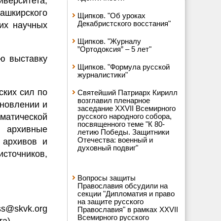
верситета,
шкирского
Щипков. "Об уроках
Декабристского восстания"
гих научных
Щипков. "Журналу
”Ортодоксия” – 5 лет"
ю выставку
Щипков. "Формула русской
журналистики"
ских сил по
Святейший Патриарх Кирилл
возглавил пленарное
ановлении и
заседание XXVII Всемирного
матической
русского народного собора,
посвященного теме "К 80-
и архивные
летию Победы. Защитники
Отечества: военный и
 архивов и
духовный подвиг"
сточников,
Вопросы защиты
Православия обсудили на
секции "Дипломатия и право
на защите русского
ss@skvk.org
Православия" в рамках XXVII
Всемирного русского