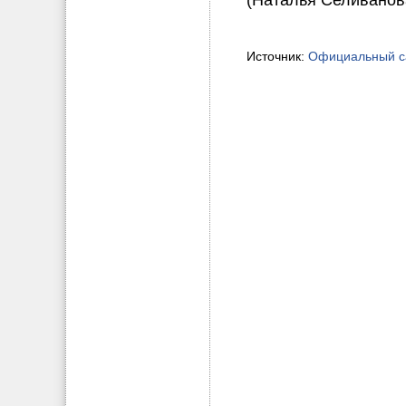
(Наталья Селиванов
Источник:
Официальный са