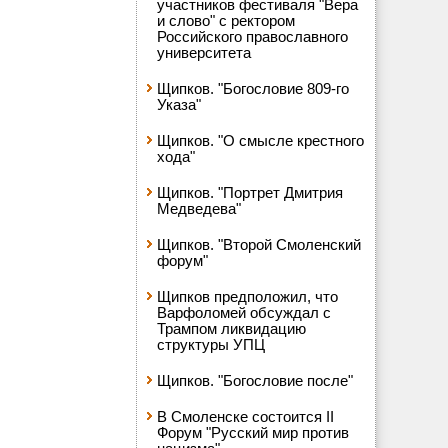
участников фестиваля "Вера
и слово" с ректором
Российского православного
университета
Щипков. "Богословие 809-го
Указа"
Щипков. "О смысле крестного
хода"
Щипков. "Портрет Дмитрия
Медведева"
Щипков. "Второй Смоленский
форум"
Щипков предположил, что
Варфоломей обсуждал с
Трампом ликвидацию
структуры УПЦ
Щипков. "Богословие после"
В Смоленске состоится II
Форум "Русский мир против