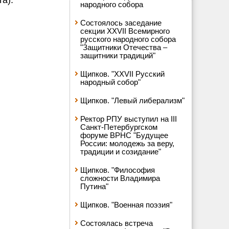
а).
народного собора
Состоялось заседание
секции XXVII Всемирного
русского народного собора
"Защитники Отечества –
защитники традиций"
Щипков. "XXVII Русский
народный собор"
Щипков. "Левый либерализм"
Ректор РПУ выступил на III
Санкт-Петербургском
форуме ВРНС "Будущее
России: молодежь за веру,
традиции и созидание"
Щипков. "Философия
сложности Владимира
Путина"
Щипков. "Военная поэзия"
Состоялась встреча