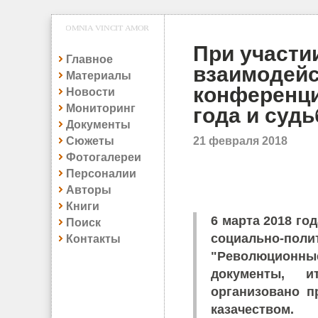
При участи
Главное
взаимодейс
Материалы
конференц
Новости
Мониторинг
года и судь
Документы
Сюжеты
21 февраля 2018
Фотогалереи
Персоналии
Авторы
Книги
6 марта 2018 го
Поиск
социально-пол
Контакты
"Революционные
документы, и
организовано п
казачеством.