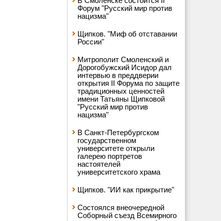
В Смоленске состоится II
Форум "Русский мир против
нацизма"
Щипков. "Миф об отставании
России"
Митрополит Смоленский и
Дорогобужский Исидор дал
интервью в преддверии
открытия II Форума по защите
традиционных ценностей
имени Татьяны Щипковой
"Русский мир против
нацизма"
В Санкт-Петербургском
государственном
университете открыли
галерею портретов
настоятелей
университетского храма
Щипков. "ИИ как прикрытие"
Состоялся внеочередной
Соборный съезд Всемирного