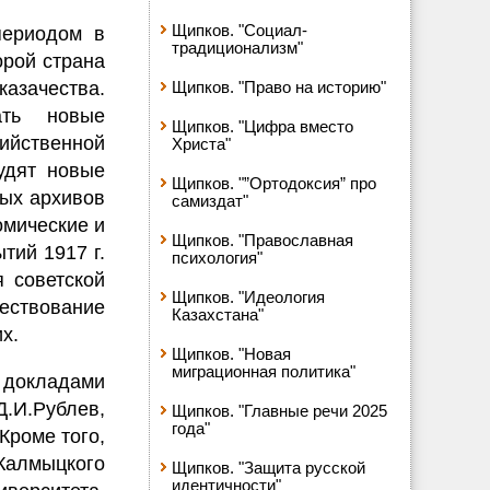
Щипков. "Социал-
периодом в
традиционализм"
орой страна
зачества.
Щипков. "Право на историю"
ать новые
Щипков. "Цифра вместо
бийственной
Христа"
удят новые
Щипков. "”Ортодоксия” про
ных архивов
самиздат"
омические и
Щипков. "Православная
тий 1917 г.
психология"
я советской
Щипков. "Идеология
ествование
Казахстана"
х.
Щипков. "Новая
миграционная политика"
 докладами
 Д.И.Рублев,
Щипков. "Главные речи 2025
года"
 Кроме того,
Калмыцкого
Щипков. "Защита русской
идентичности"