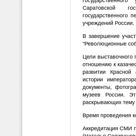
государственного 
Саратовской го
государственного п
учреждений России.
В завершение участ
"Революционные собы
Цели выставочного 
отношению к казачес
развитии Красной 
истории император
документы, фотогр
музеев России. Эт
раскрывающих тему р
Время проведения ко
Аккредитация СМИ пр