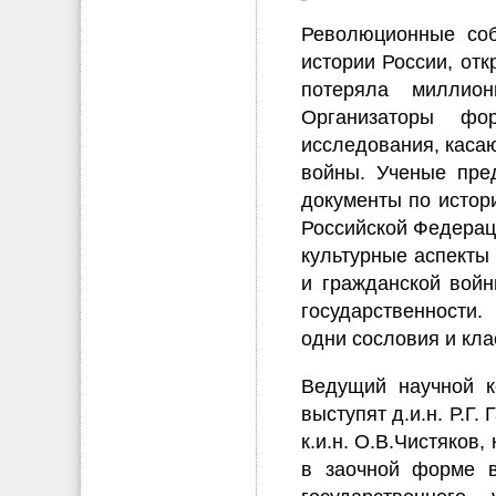
Революционные соб
истории России, отк
потеряла миллион
Организаторы фо
исследования, каса
войны. Ученые пре
документы по истор
Российской Федераци
культурные аспекты 
и гражданской войн
государственности
одни сословия и кл
Ведущий научной к
выступят д.и.н. Р.Г. 
к.и.н. О.В.Чистяков, 
в заочной форме в