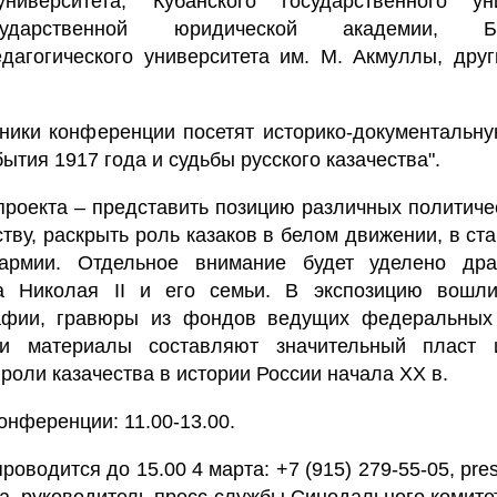
университета, Кубанского государственного уни
сударственной юридической академии, Ба
едагогического университета им. М. Акмуллы, дру
ники конференции посетят историко-документальну
тия 1917 года и судьбы русского казачества".
проекта – представить позицию различных политиче
тву, раскрыть роль казаков в белом движении, в ст
армии. Отдельное внимание будет уделено дра
а Николая II и его семьи. В экспозицию вошл
афии, гравюры из фондов ведущих федеральных
и материалы составляют значительный пласт и
оли казачества в истории России начала XX в.
нференции: 11.00-13.00.
оводится до 15.00 4 марта: +7 (915) 279-55-05, pre