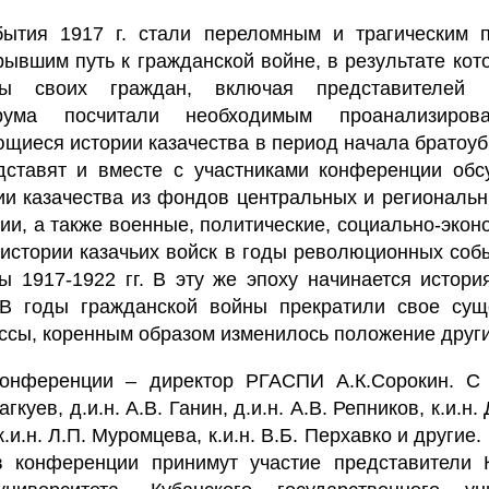
ытия 1917 г. стали переломным и трагическим 
рывшим путь к гражданской войне, в результате кот
ы своих граждан, включая представителей ка
рума посчитали необходимым проанализиров
ющиеся истории казачества в период начала братоу
дставят и вместе с участниками конференции обс
ии казачества из фондов центральных и региональ
и, а также военные, политические, социально-экон
истории казачьих войск в годы революционных собы
ы 1917-1922 гг. В эту же эпоху начинается истори
. В годы гражданской войны прекратили свое сущ
ассы, коренным образом изменилось положение други
онференции – директор РГАСПИ А.К.Сорокин. С
Гагкуев, д.и.н. А.В. Ганин, д.и.н. А.В. Репников, к.и.н.
к.и.н. Л.П. Муромцева, к.и.н. В.Б. Перхавко и другие.
 конференции принимут участие представители 