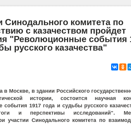
и Синодального комитета по
твию с казачеством пройдет
ия "Революционные события 
бы русского казачества"
да в Москве, в здании Российского государственн
итической истории, состоится научная ко
 события 1917 года и судьбы русского казачес
тоги и перспективы исследований". Мер
ри участии Синодального комитета по взаимо