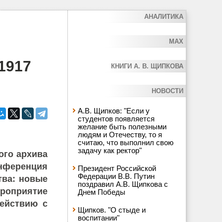
АНАЛИТИКА
MAX
1917
КНИГИ А. В. ЩИПКОВА
НОВОСТИ
А.В. Щипков: "Если у
студентов появляется
желание быть полезными
людям и Отечеству, то я
считаю, что выполнил свою
задачу как ректор"
ого архива
нференция
Президент Российской
Федерации В.В. Путин
тва: новые
поздравил А.В. Щипкова с
оприятие
Днем Победы
действию с
Щипков. "О стыде и
воспитании"