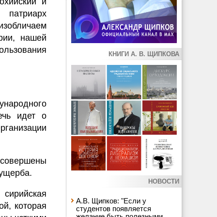
охийский и
 патриарх
изобличаем
рии, нашей
пользования
КНИГИ А. В. ЩИПКОВА
ународного
ечь идет о
рганизации
 совершены
 ущерба.
НОВОСТИ
 сирийская
А.В. Щипков: "Если у
ой, которая
студентов появляется
желание быть полезными