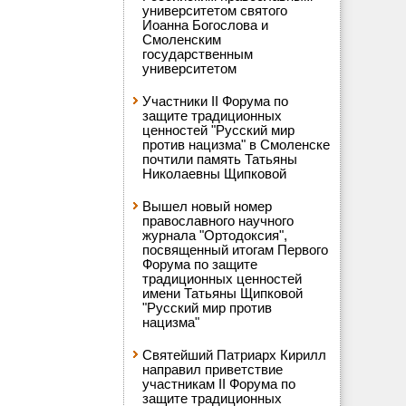
университетом святого
Иоанна Богослова и
Смоленским
государственным
университетом
Участники II Форума по
защите традиционных
ценностей "Русский мир
против нацизма" в Смоленске
почтили память Татьяны
Николаевны Щипковой
Вышел новый номер
православного научного
журнала "Ортодоксия",
посвященный итогам Первого
Форума по защите
традиционных ценностей
имени Татьяны Щипковой
"Русский мир против
нацизма"
Святейший Патриарх Кирилл
направил приветствие
участникам II Форума по
защите традиционных