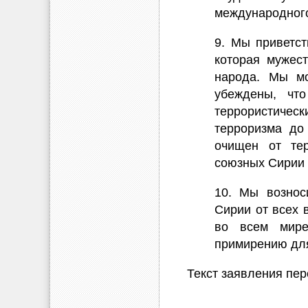
международного
9. Мы приветст
которая мужес
народа. Мы м
убеждены, чт
террористичес
терроризма до
очищен от тер
союзных Сирии 
10. Мы вознос
Сирии от всех 
во всем мире
примирению для
Текст заявления пе