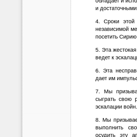
обладает и исп
и достаточными
4. Сроки этой
независимой ме
посетить Сирию
5. Эта жестока
ведет к эскала
6. Эта несправ
дает им импуль
7. Мы призыва
сыграть свою р
эскалации войн
8. Мы призывае
выполнить сво
осудить эту а