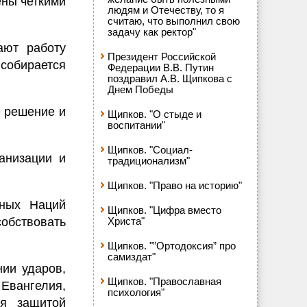
ены четкими
людям и Отечеству, то я
считаю, что выполнил свою
задачу как ректор"
ают работу
Президент Российской
 собирается
Федерации В.В. Путин
поздравил А.В. Щипкова с
Днем Победы
е решение и
Щипков. "О стыде и
воспитании"
Щипков. "Социал-
анизации и
традиционализм"
Щипков. "Право на историю"
нных Наций
Щипков. "Цифра вместо
обствовать
Христа"
Щипков. "”Ортодоксия” про
самиздат"
нии ударов,
Щипков. "Православная
Евангелия,
психология"
ся защитой