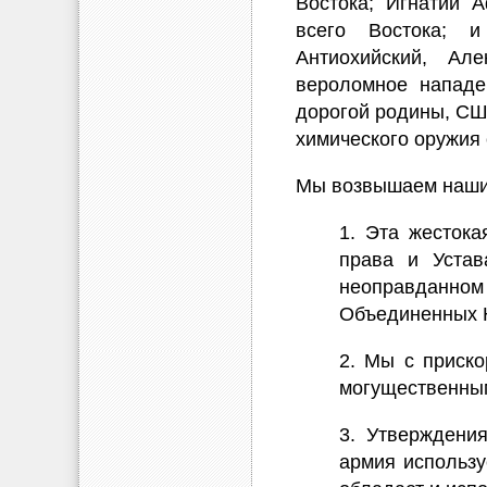
Востока; Игнатий 
всего Востока; и
Антиохийский, Ал
вероломное нападе
дорогой родины, СШ
химического оружия
Мы возвышаем наши 
1. Эта жесток
права и Устав
неоправданном
Объединенных 
2. Мы с приско
могущественным
3. Утверждени
армия использу