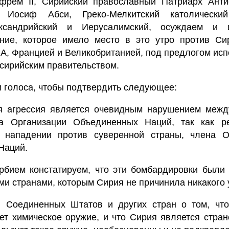
Афрем II, Сирийский православный Патриарх Анти
 Иосиф Абси, Греко-Мелкитский католический
ександрийский и Иерусалимский, осуждаем и 
ние, которое имело место в это утро против Си
А, Францией и Великобританией, под предлогом ис
 сирийским правительством.
голоса, чтобы подтвердить следующее:
ая агрессия является очевидным нарушением межд
а Организации Объединенных Наций, так как р
 нападении против суверенной страны, члена О
Наций.
рбием констатируем, что эти бомбардировки были
и странами, которым Сирия не причинила никакого
я Соединенных Штатов и других стран о том, что
ет химическое оружие, и что Сирия является стран