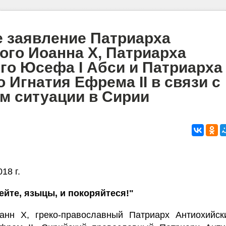
 заявление Патриарха
ого Иоанна X, Патриарха
го Юсефа I Абси и Патриарха
 Игнатия Ефрема II в связи с
м ситуации в Сирии
18 г.
ейте, языцы, и покоряйтеся!"
анн X, греко-православный Патриарх Антиохийск