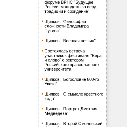
форуме ВРНС "Будущее
России: молодежь за веру,
традиции и созидание"
Щипков. "Философия
сложности Владимира
Путина"
Щипков. "Военная поэзия"
Состоялась встреча
участников фестиваля "Вера
и слово" с ректором
Российского православного
университета
Щипков. "Богословие 809-го
Указа"
Щипков. "О смысле крестного
хода"
Щипков. "Портрет Дмитрия
Медведева"
Щипков. "Второй Смоленский