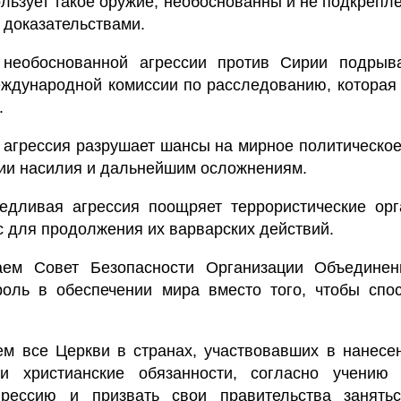
ользует такое оружие, необоснованны и не подкрепл
 доказательствами.
 необоснованной агрессии против Сирии подрыв
ждународной комиссии по расследованию, которая
.
я агрессия разрушает шансы на мирное политическо
ции насилия и дальнейшим осложнениям.
едливая агрессия поощряет террористические орг
с для продолжения их варварских действий.
ем Совет Безопасности Организации Объедине
оль в обеспечении мира вместо того, чтобы спос
.
м все Церкви в странах, участвовавших в нанесе
и христианские обязанности, согласно учению 
грессию и призвать свои правительства занять