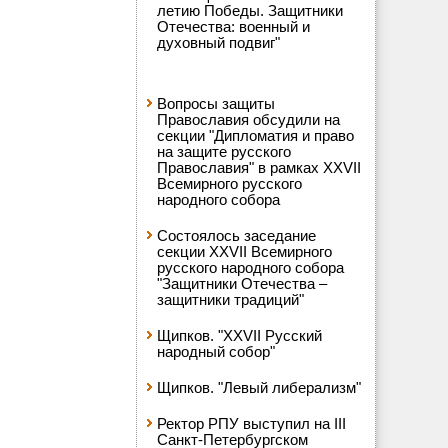
летию Победы. Защитники
Отечества: военный и
духовный подвиг"
Вопросы защиты
Православия обсудили на
секции "Дипломатия и право
на защите русского
Православия" в рамках XXVII
Всемирного русского
народного собора
Состоялось заседание
секции XXVII Всемирного
русского народного собора
"Защитники Отечества –
защитники традиций"
Щипков. "XXVII Русский
народный собор"
Щипков. "Левый либерализм"
Ректор РПУ выступил на III
Санкт-Петербургском