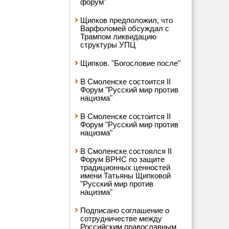
форум"
Щипков предположил, что
Варфоломей обсуждал с
Трампом ликвидацию
структуры УПЦ
Щипков. "Богословие после"
В Смоленске состоится II
Форум "Русский мир против
нацизма"
В Смоленске состоится II
Форум "Русский мир против
нацизма"
В Смоленске состоялся II
Форум ВРНС по защите
традиционных ценностей
имени Татьяны Щипковой
"Русский мир против
нацизма"
Подписано соглашение о
сотрудничестве между
Российским православным