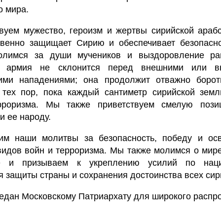
 мира.
вуем мужество, героизм и жертвы сирийской араб
твенно защищает Сирию и обеспечивает безопасно
олимся за души мучеников и выздоровление р
о армия не склонится перед внешними или вн
кими нападениями; она продолжит отважно борот
 тех пор, пока каждый сантиметр сирийской земл
роризма. Мы также приветствуем смелую пози
и ее народу.
им наши молитвы за безопасность, победу и ос
видов войн и терроризма. Мы также молимся о мир
 и призываем к укреплению усилий по наци
 защиты страны и сохранения достоинства всех сир
редан Московскому Патриархату для широкого распр