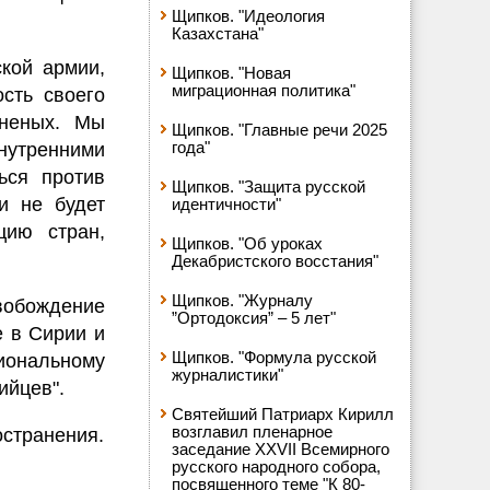
Щипков. "Идеология
Казахстана"
ской армии,
Щипков. "Новая
миграционная политика"
сть своего
аненых. Мы
Щипков. "Главные речи 2025
года"
утренними
ься против
Щипков. "Защита русской
и не будет
идентичности"
цию стран,
Щипков. "Об уроках
Декабристского восстания"
Щипков. "Журналу
вобождение
”Ортодоксия” – 5 лет"
е в Сирии и
Щипков. "Формула русской
ональному
журналистики"
ийцев".
Святейший Патриарх Кирилл
возглавил пленарное
остранения.
заседание XXVII Всемирного
русского народного собора,
посвященного теме "К 80-