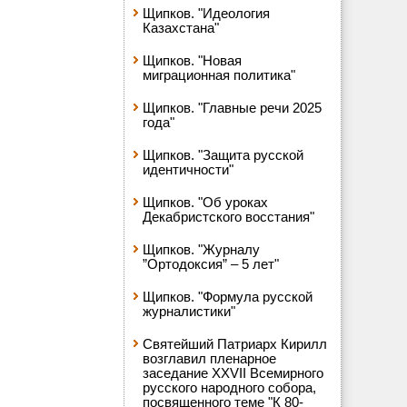
Щипков. "Идеология
Казахстана"
Щипков. "Новая
миграционная политика"
Щипков. "Главные речи 2025
года"
Щипков. "Защита русской
идентичности"
Щипков. "Об уроках
Декабристского восстания"
Щипков. "Журналу
”Ортодоксия” – 5 лет"
Щипков. "Формула русской
журналистики"
Святейший Патриарх Кирилл
возглавил пленарное
заседание XXVII Всемирного
русского народного собора,
посвященного теме "К 80-