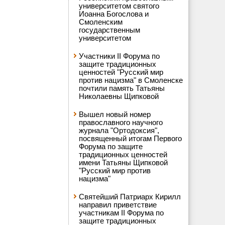
университетом святого
Иоанна Богослова и
Смоленским
государственным
университетом
Участники II Форума по
защите традиционных
ценностей "Русский мир
против нацизма" в Смоленске
почтили память Татьяны
Николаевны Щипковой
Вышел новый номер
православного научного
журнала "Ортодоксия",
посвященный итогам Первого
Форума по защите
традиционных ценностей
имени Татьяны Щипковой
"Русский мир против
нацизма"
Святейший Патриарх Кирилл
направил приветствие
участникам II Форума по
защите традиционных