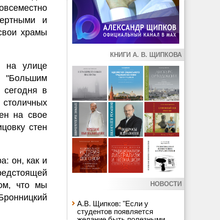
овсеместно
цертными и
свои храмы
КНИГИ А. В. ЩИПКОВА
, на улице
 "Большим
 сегодня в
 столичных
ен на свое
ицовку стен
: он, как и
редстоящей
ом, что мы
НОВОСТИ
Бронницкий
А.В. Щипков: "Если у
студентов появляется
желание быть полезными