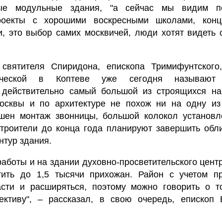
ные модульные здания, "а сейчас мы видим п
роекты с хорошими воскресными школами, кон
, это выбор самих москвичей, люди хотят видеть 
 святителя Спиридона, епископа Тримифунтского
ической в Коптеве уже сегодня называют
н действительно самый большой из строящихся на
осквы и по архитектуре не похож ни на одну из
ршен монтаж звонницы, большой колокол установл
строители до конца года планируют завершить обл
нтур здания.
аботы и на здании духовно-просветительского центра
тить до 1,5 тысячи прихожан. Район с учетом п
асти и расширяться, поэтому можно говорить о т
ективу", – рассказал, в свою очередь, епископ 