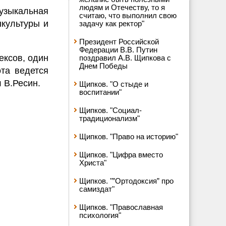
людям и Отечеству, то я
узыкальная
считаю, что выполнил свою
нкультуры и
задачу как ректор"
Президент Российской
Федерации В.В. Путин
ексов, один
поздравил А.В. Щипкова с
Днем Победы
ота ведется
 В.Ресин.
Щипков. "О стыде и
воспитании"
Щипков. "Социал-
традиционализм"
Щипков. "Право на историю"
Щипков. "Цифра вместо
Христа"
Щипков. "”Ортодоксия” про
самиздат"
Щипков. "Православная
психология"