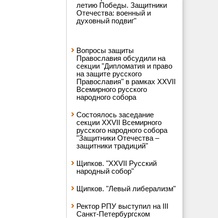
летию Победы. Защитники
Отечества: военный и
духовный подвиг"
Вопросы защиты
Православия обсудили на
секции "Дипломатия и право
на защите русского
Православия" в рамках XXVII
Всемирного русского
народного собора
Состоялось заседание
секции XXVII Всемирного
русского народного собора
"Защитники Отечества –
защитники традиций"
Щипков. "XXVII Русский
народный собор"
Щипков. "Левый либерализм"
Ректор РПУ выступил на III
Санкт-Петербургском