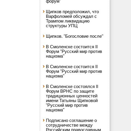
форум"
Щипков предположил, что
Варфоломей обсуждал с
Трампом ликвидацию
структуры УПЦ
Щипков. "Богословие после"
В Смоленске состоится II
Форум "Русский мир против
нацизма"
В Смоленске состоится II
Форум "Русский мир против
нацизма"
В Смоленске состоялся II
Форум ВРНС по защите
традиционных ценностей
имени Татьяны Щипковой
"Русский мир против
нацизма"
Подписано соглашение о
сотрудничестве между
Российским православным