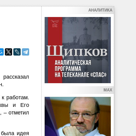
АНАЛИТИКА
 рассказал
н.
MAX
 к работам.
квы и Его
, – отметил
, была идея