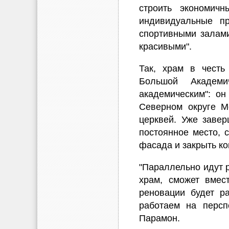
строить экономич
индивидуальные п
спортивными залами
красивыми".
Так, храм в честь
Большой Академ
академическим": о
Северном округе М
церквей. Уже заве
постоянное место, 
фасада и закрыть ко
"Параллельно идут р
храм, сможет вмес
реновации будет р
работаем на персп
Парамон.