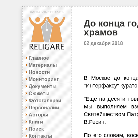
До конца г
храмов
02 декабря 2018
Главное
Материалы
Новости
В Москве до конца
Мониторинг
"Интерфаксу" курато
Документы
Сюжеты
"Ещё на десяти нов
Фотогалереи
Мы выполняем взя
Персоналии
Святейшеством Патр
Авторы
В.Ресин.
Книги
Поиск
По его словам, вос
Контакты