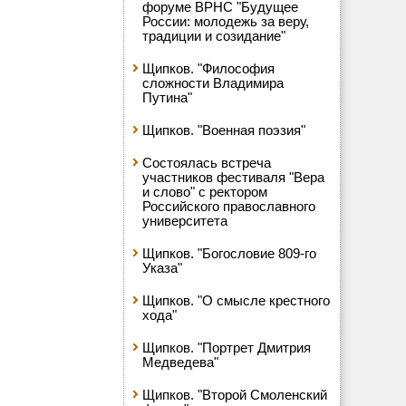
форуме ВРНС "Будущее
России: молодежь за веру,
традиции и созидание"
Щипков. "Философия
сложности Владимира
Путина"
Щипков. "Военная поэзия"
Состоялась встреча
участников фестиваля "Вера
и слово" с ректором
Российского православного
университета
Щипков. "Богословие 809-го
Указа"
Щипков. "О смысле крестного
хода"
Щипков. "Портрет Дмитрия
Медведева"
Щипков. "Второй Смоленский