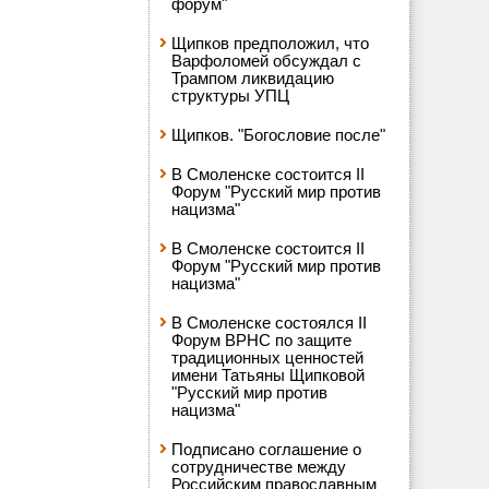
форум"
Щипков предположил, что
Варфоломей обсуждал с
Трампом ликвидацию
структуры УПЦ
Щипков. "Богословие после"
В Смоленске состоится II
Форум "Русский мир против
нацизма"
В Смоленске состоится II
Форум "Русский мир против
нацизма"
В Смоленске состоялся II
Форум ВРНС по защите
традиционных ценностей
имени Татьяны Щипковой
"Русский мир против
нацизма"
Подписано соглашение о
сотрудничестве между
Российским православным