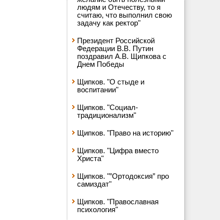
людям и Отечеству, то я
считаю, что выполнил свою
задачу как ректор"
Президент Российской
Федерации В.В. Путин
поздравил А.В. Щипкова с
Днем Победы
Щипков. "О стыде и
воспитании"
Щипков. "Социал-
традиционализм"
Щипков. "Право на историю"
Щипков. "Цифра вместо
Христа"
Щипков. "”Ортодоксия” про
самиздат"
Щипков. "Православная
психология"