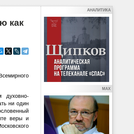
АНАЛИТИКА
ю как
 Всемирного
MAX
м духовно-
ть ни один
ословенный
нте веры и
Московского