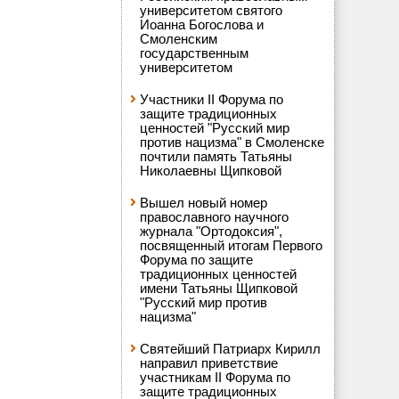
университетом святого
Иоанна Богослова и
Смоленским
государственным
университетом
Участники II Форума по
защите традиционных
ценностей "Русский мир
против нацизма" в Смоленске
почтили память Татьяны
Николаевны Щипковой
Вышел новый номер
православного научного
журнала "Ортодоксия",
посвященный итогам Первого
Форума по защите
традиционных ценностей
имени Татьяны Щипковой
"Русский мир против
нацизма"
Святейший Патриарх Кирилл
направил приветствие
участникам II Форума по
защите традиционных