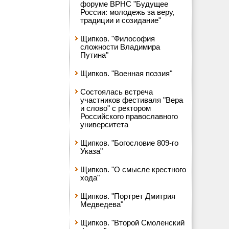
форуме ВРНС "Будущее
России: молодежь за веру,
традиции и созидание"
Щипков. "Философия
сложности Владимира
Путина"
Щипков. "Военная поэзия"
Состоялась встреча
участников фестиваля "Вера
и слово" с ректором
Российского православного
университета
Щипков. "Богословие 809-го
Указа"
Щипков. "О смысле крестного
хода"
Щипков. "Портрет Дмитрия
Медведева"
Щипков. "Второй Смоленский