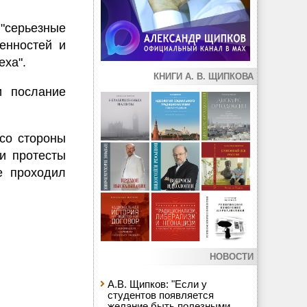
"серьезные
енностей и
еха".
КНИГИ А. В. ЩИПКОВА
и послание
со стороны
и протесты
е проходил
НОВОСТИ
А.В. Щипков: "Если у
студентов появляется
желание быть полезными