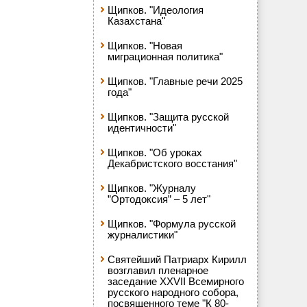
Щипков. "Идеология
Казахстана"
Щипков. "Новая
миграционная политика"
Щипков. "Главные речи 2025
года"
Щипков. "Защита русской
идентичности"
Щипков. "Об уроках
Декабристского восстания"
Щипков. "Журналу
”Ортодоксия” – 5 лет"
Щипков. "Формула русской
журналистики"
Святейший Патриарх Кирилл
возглавил пленарное
заседание XXVII Всемирного
русского народного собора,
посвященного теме "К 80-