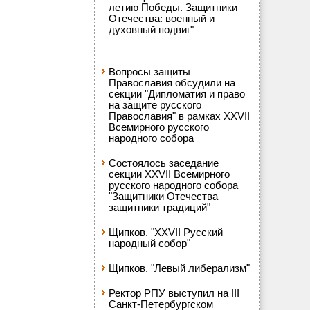
летию Победы. Защитники
Отечества: военный и
духовный подвиг"
Вопросы защиты
Православия обсудили на
секции "Дипломатия и право
на защите русского
Православия" в рамках XXVII
Всемирного русского
народного собора
Состоялось заседание
секции XXVII Всемирного
русского народного собора
"Защитники Отечества –
защитники традиций"
Щипков. "XXVII Русский
народный собор"
Щипков. "Левый либерализм"
Ректор РПУ выступил на III
Санкт-Петербургском