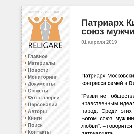
Патриарх К
союз мужч
01 апреля 2019
Главное
Материалы
Новости
Патриарх Московски
Мониторинг
конгресса семей в 
Документы
Сюжеты
"Развитие общест
Фотогалереи
нравственным идеал
Персоналии
народ. Среди этих
Авторы
Богом союз мужчи
Книги
Поиск
любви", – говорится
Контакты
патриархата.