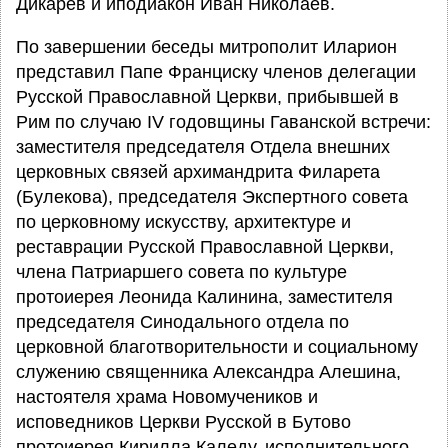
Дикарев и иподиакон Иван Николаев.
По завершении беседы митрополит Иларион
представил Папе Франциску членов делегации
Русской Православной Церкви, прибывшей в
Рим по случаю IV годовщины Гаванской встречи:
заместителя председателя Отдела внешних
церковных связей архимандрита Филарета
(Булекова), председателя Экспертного совета
по церковному искусству, архитектуре и
реставрации Русской Православной Церкви,
члена Патриаршего совета по культуре
протоиерея Леонида Калинина, заместителя
председателя Синодального отдела по
церковной благотворительности и социальному
служению священника Александра Алешина,
настоятеля храма Новомучеников и
исповедников Церкви Русской в Бутово
протоиерея Кирилла Каледу, исполнительного