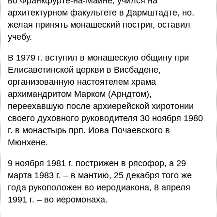
во Франкфурте-на-Майне, учился на
архитектурном факультете в Дармштадте, но,
желая принять монашеский постриг, оставил
учебу.
В 1979 г. вступил в монашескую общину при
Елисаветинской церкви в Висбадене,
организованную настоятелем храма
архимандритом Марком (Арндтом),
переехавшую после архиерейской хиротонии
своего духовного руководителя 30 ноября 1980
г. в монастырь прп. Иова Почаевского в
Мюнхене.
9 ноября 1981 г. пострижен в рясофор, а 29
марта 1983 г. – в мантию, 25 декабря того же
года рукоположен во иеродиакона, 8 апреля
1991 г. – во иеромонаха.