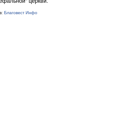
ефальной" церкви.
в:
Благовест Инфо