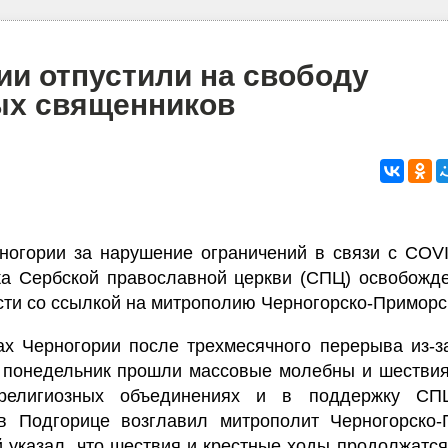
ии отпустили на свободу
ых священников
огории за нарушение ограничений в связи с COVI
а Сербской православной церкви (СПЦ) освобожде
ти со ссылкой на митрополию Черногорско-Приморс
ах Черногории после трехмесячного перерыва из-з
а понедельник прошли массовые молебны и шестви
религиозных объединениях и в поддержку СП
в Подгорице возглавил митрополит Черногорско-
 указал, что шествия и крестные ходы продолжатс