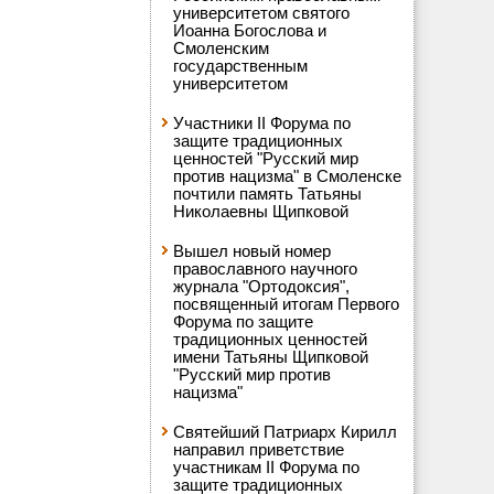
университетом святого
Иоанна Богослова и
Смоленским
государственным
университетом
Участники II Форума по
защите традиционных
ценностей "Русский мир
против нацизма" в Смоленске
почтили память Татьяны
Николаевны Щипковой
Вышел новый номер
православного научного
журнала "Ортодоксия",
посвященный итогам Первого
Форума по защите
традиционных ценностей
имени Татьяны Щипковой
"Русский мир против
нацизма"
Святейший Патриарх Кирилл
направил приветствие
участникам II Форума по
защите традиционных