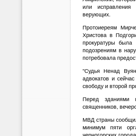
или исправления 
верующих.
Протоиереям Мирче
Христова в Подгор
прокуратуры была 
подозрениям в нар
потребовала предос
"Судья Ненад Вуя
адвокатов и сейчас
свободу и второй пр
Перед зданиями 
священников, вечеро
МВД страны сообщил
минимум пяти орг
черногорских город