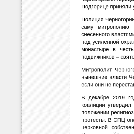
Подгорице приняли у
Полиция Черногории
саму митрополию Ч
снесенного властям
под усиленной охра
монастыре в чест
подвижников – свято
Митрополит Черного
нынешние власти Че
если они не переста
В декабре 2019 го
коалиции утвердил
положении религиоз
протесты. В СПЦ опа
церковной собстве