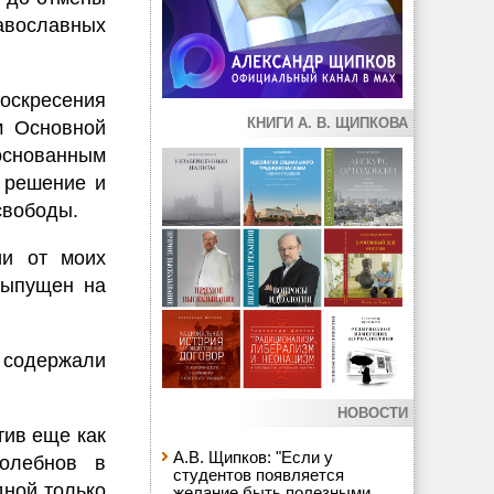
вославных
оскресения
КНИГИ А. В. ЩИПКОВА
м Основной
основанным
 решение и
свободы.
ии от моих
выпущен на
содержали
НОВОСТИ
тив еще как
А.В. Щипков: "Если у
олебнов в
студентов появляется
дной только
желание быть полезными