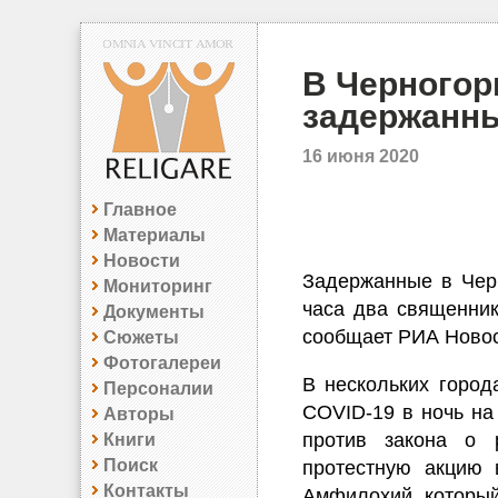
В Черногор
задержанн
16 июня 2020
Главное
Материалы
Новости
Задержанные в Черн
Мониторинг
часа два священник
Документы
сообщает РИА Новос
Сюжеты
Фотогалереи
В нескольких город
Персоналии
COVID-19 в ночь н
Авторы
против закона о 
Книги
Поиск
протестную акцию 
Контакты
Амфилохий, который