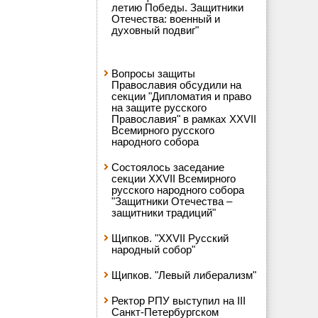
летию Победы. Защитники
Отечества: военный и
духовный подвиг"
Вопросы защиты
Православия обсудили на
секции "Дипломатия и право
на защите русского
Православия" в рамках XXVII
Всемирного русского
народного собора
Состоялось заседание
секции XXVII Всемирного
русского народного собора
"Защитники Отечества –
защитники традиций"
Щипков. "XXVII Русский
народный собор"
Щипков. "Левый либерализм"
Ректор РПУ выступил на III
Санкт-Петербургском