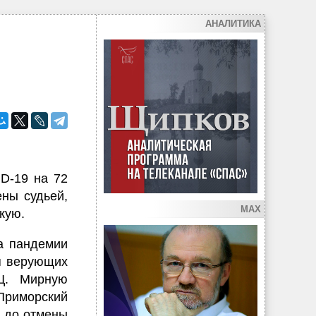
АНАЛИТИКА
D-19 на 72
ны судьей,
MAX
кую.
а пандемии
я верующих
Ц. Мирную
Приморский
я до отмены