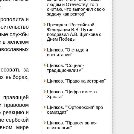
людям и Отечеству, то я
.
считаю, что выполнил свою
задачу как ректор"
трополита и
Президент Российской
оительство
Федерации В.В. Путин
ьные службы
поздравил А.В. Щипкова с
Днем Победы
с в женском
авославных
Щипков. "О стыде и
воспитании"
Щипков. "Социал-
осовать за
традиционализм"
х выборах,
Щипков. "Право на историю"
Щипков. "Цифра вместо
Христа"
в правящей
и правовом
Щипков. "”Ортодоксия” про
 реакцию и
самиздат"
ие сербской
Щипков. "Православная
авном мире
психология"