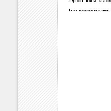
Черногорской "авток
По материалам источнико