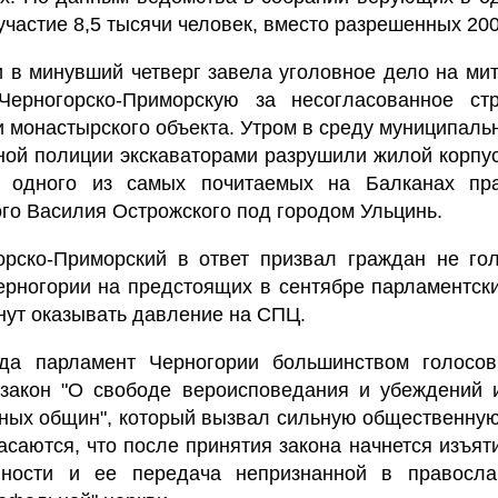
частие 8,5 тысячи человек, вместо разрешенных 200
 в минувший четверг завела уголовное дело на ми
ерногорско-Приморскую за несогласованное стр
и монастырского объекта. Утром в среду муниципал
ной полиции экскаваторами разрушили жилой корпу
ь одного из самых почитаемых на Балканах пр
го Василия Острожского под городом Ульцинь.
рско-Приморский в ответ призвал граждан не гол
рногории на предстоящих в сентябре парламентски
нут оказывать давление на СПЦ.
да парламент Черногории большинством голосо
 закон "О свободе вероисповедания и убеждений 
ных общин", который вызвал сильную общественную
саются, что после принятия закона начнется изъят
нности и ее передача непризнанной в правосл