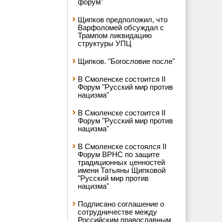
форум"
Щипков предположил, что
Варфоломей обсуждал с
Трампом ликвидацию
структуры УПЦ
Щипков. "Богословие после"
В Смоленске состоится II
Форум "Русский мир против
нацизма"
В Смоленске состоится II
Форум "Русский мир против
нацизма"
В Смоленске состоялся II
Форум ВРНС по защите
традиционных ценностей
имени Татьяны Щипковой
"Русский мир против
нацизма"
Подписано соглашение о
сотрудничестве между
Российским православным