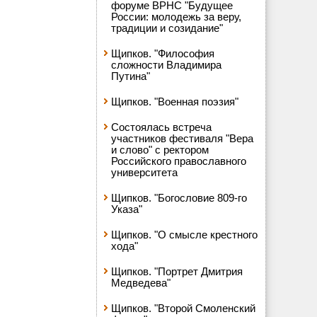
форуме ВРНС "Будущее
России: молодежь за веру,
традиции и созидание"
Щипков. "Философия
сложности Владимира
Путина"
Щипков. "Военная поэзия"
Состоялась встреча
участников фестиваля "Вера
и слово" с ректором
Российского православного
университета
Щипков. "Богословие 809-го
Указа"
Щипков. "О смысле крестного
хода"
Щипков. "Портрет Дмитрия
Медведева"
Щипков. "Второй Смоленский