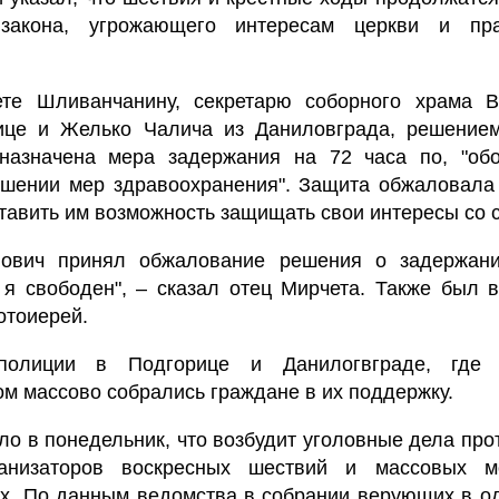
закона, угрожающего интересам церкви и пра
те Шливанчанину, секретарю соборного храма В
ице и Желько Чалича из Даниловграда, решение
назначена мера задержания на 72 часа по, "об
ушении мер здравоохранения". Защита обжаловала
тавить им возможность защищать свои интересы со 
нович принял обжалование решения о задержан
 я свободен", – сказал отец Мирчета. Также был 
отоиерей.
полиции в Подгорице и Данилогвграде, где 
м массово собрались граждане в их поддержку.
о в понедельник, что возбудит уголовные дела про
анизаторов воскресных шествий и массовых м
ах. По данным ведомства в собрании верующих в о