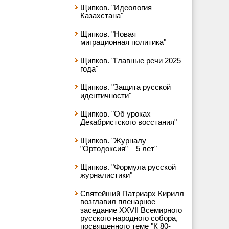
Щипков. "Идеология
Казахстана"
Щипков. "Новая
миграционная политика"
Щипков. "Главные речи 2025
года"
Щипков. "Защита русской
идентичности"
Щипков. "Об уроках
Декабристского восстания"
Щипков. "Журналу
”Ортодоксия” – 5 лет"
Щипков. "Формула русской
журналистики"
Святейший Патриарх Кирилл
возглавил пленарное
заседание XXVII Всемирного
русского народного собора,
посвященного теме "К 80-