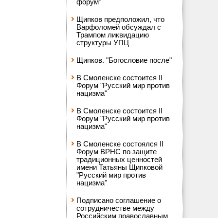
форум"
Щипков предположил, что
Варфоломей обсуждал с
Трампом ликвидацию
структуры УПЦ
Щипков. "Богословие после"
В Смоленске состоится II
Форум "Русский мир против
нацизма"
В Смоленске состоится II
Форум "Русский мир против
нацизма"
В Смоленске состоялся II
Форум ВРНС по защите
традиционных ценностей
имени Татьяны Щипковой
"Русский мир против
нацизма"
Подписано соглашение о
сотрудничестве между
Российским православным