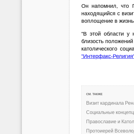
Он напомнил, что П
находящийся с визит
воплощение в жизнь 
"В этой области у
близость положений
католического соци
"Интерфакс-Религия
СМ. ТАКЖЕ
Визит кардинала Рен
Социальные концеп
Православие и Като
Протоиерей Всеволо