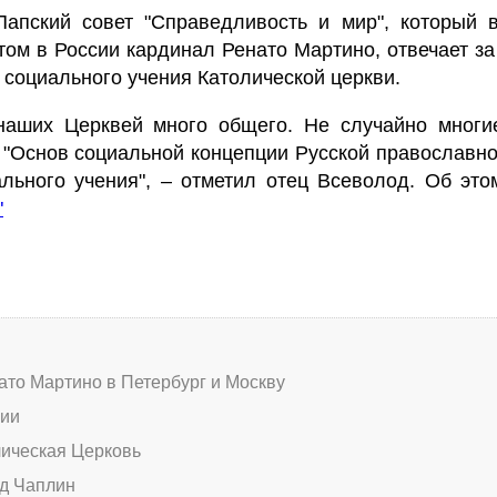
апский совет "Справедливость и мир", который в
ом в России кардинал Ренато Мартино, отвечает за
социального учения Католической церкви.
 наших Церквей много общего. Не случайно многи
 "Основ социальной концепции Русской православно
ального учения", – отметил отец Всеволод. Об эт
"
ато Мартино в Петербург и Москву
ции
лическая Церковь
д Чаплин