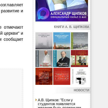
озглавляет
 развитие и
е отмечают
КНИГИ А. В. ЩИПКОВА
й церкви" и
ом сообщает
НОВОСТИ
А.В. Щипков: "Если у
студентов появляется
желание быть полезными