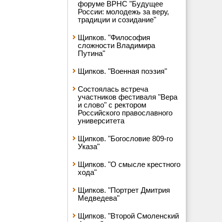
форуме ВРНС "Будущее
России: молодежь за веру,
традиции и созидание"
Щипков. "Философия
сложности Владимира
Путина"
Щипков. "Военная поэзия"
Состоялась встреча
участников фестиваля "Вера
и слово" с ректором
Российского православного
университета
Щипков. "Богословие 809-го
Указа"
Щипков. "О смысле крестного
хода"
Щипков. "Портрет Дмитрия
Медведева"
Щипков. "Второй Смоленский