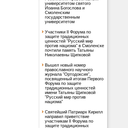
университетом святого
Иоанна Богослова и
Смоленским
государственным
университетом
Участники II Форума по
защите традиционных
ценностей "Русский мир
против нацизма" в Смоленске
почтили память Татьяны
Николаевны Щипковой
Вышел новый номер
православного научного
журнала "Ортодоксия",
посвященный итогам Первого
Форума по защите
традиционных ценностей
имени Татьяны Щипковой
"Русский мир против
нацизма"
Святейший Патриарх Кирилл
направил приветствие
участникам II Форума по
защите традиционных