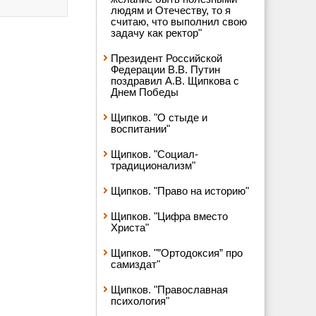
людям и Отечеству, то я
считаю, что выполнил свою
задачу как ректор"
Президент Российской
Федерации В.В. Путин
поздравил А.В. Щипкова с
Днем Победы
Щипков. "О стыде и
воспитании"
Щипков. "Социал-
традиционализм"
Щипков. "Право на историю"
Щипков. "Цифра вместо
Христа"
Щипков. "”Ортодоксия” про
самиздат"
Щипков. "Православная
психология"