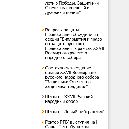
летию Победы. Защитники
Отечества: военный и
духовный подвиг"
Вопросы защиты
Православия обсудили на
секции "Дипломатия и право
на защите русского
Православия" в рамках XXVII
Всемирного русского
народного собора
Состоялось заседание
секции XXVII Всемирного
русского народного собора
"Защитники Отечества –
защитники традиций"
Щипков. "XXVII Русский
народный собор"
Щипков. "Левый либерализм"
Ректор РПУ выступил на III
Санкт-Петербургском