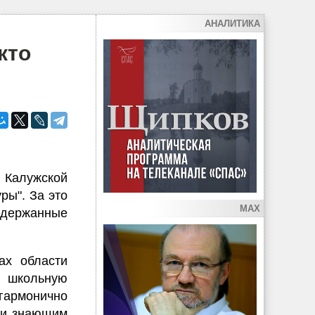
АНАЛИТИКА
кто
л Калужской
ры". За это
MAX
ддержанные
ах области
 школьную
гармонично
 и знающим