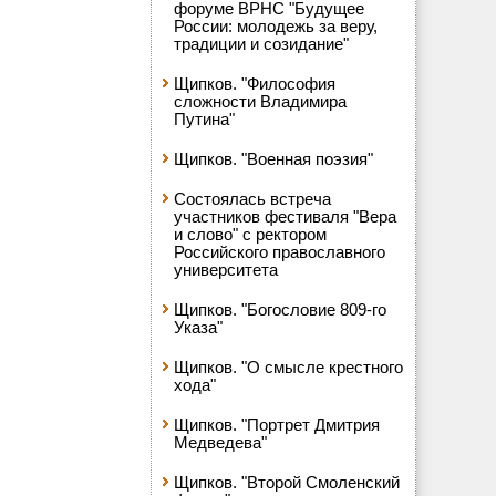
форуме ВРНС "Будущее
России: молодежь за веру,
традиции и созидание"
Щипков. "Философия
сложности Владимира
Путина"
Щипков. "Военная поэзия"
Состоялась встреча
участников фестиваля "Вера
и слово" с ректором
Российского православного
университета
Щипков. "Богословие 809-го
Указа"
Щипков. "О смысле крестного
хода"
Щипков. "Портрет Дмитрия
Медведева"
Щипков. "Второй Смоленский