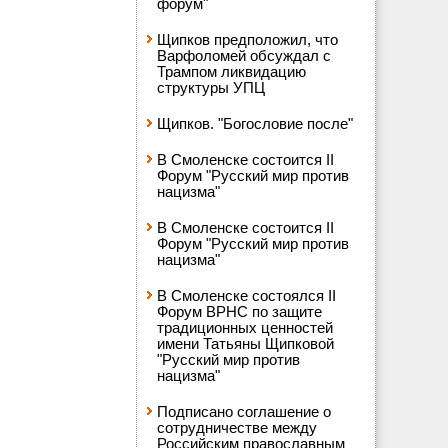
форум"
Щипков предположил, что
Варфоломей обсуждал с
Трампом ликвидацию
структуры УПЦ
Щипков. "Богословие после"
В Смоленске состоится II
Форум "Русский мир против
нацизма"
В Смоленске состоится II
Форум "Русский мир против
нацизма"
В Смоленске состоялся II
Форум ВРНС по защите
традиционных ценностей
имени Татьяны Щипковой
"Русский мир против
нацизма"
Подписано соглашение о
сотрудничестве между
Российским православным