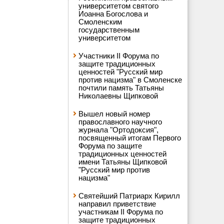
университетом святого
Иоанна Богослова и
Смоленским
государственным
университетом
Участники II Форума по
защите традиционных
ценностей "Русский мир
против нацизма" в Смоленске
почтили память Татьяны
Николаевны Щипковой
Вышел новый номер
православного научного
журнала "Ортодоксия",
посвященный итогам Первого
Форума по защите
традиционных ценностей
имени Татьяны Щипковой
"Русский мир против
нацизма"
Святейший Патриарх Кирилл
направил приветствие
участникам II Форума по
защите традиционных