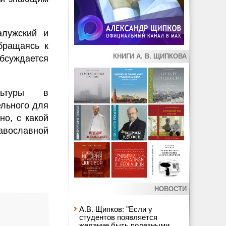
алужский и
бращаясь к
КНИГИ А. В. ЩИПКОВА
обсуждается
льтуры в
льного для
но, с какой
авославной
НОВОСТИ
А.В. Щипков: "Если у
студентов появляется
желание быть полезными