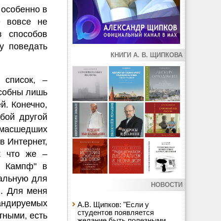
 особенно в
е вовсе не
 способов
у поведать
КНИГИ А. В. ЩИПКОВА
 список, –
собны лишь
й. Конечно,
бой другой
Сумасшедших
в Интернет,
к что же –
н Кампф" в
иальную для
НОВОСТИ
и. Для меня
гандируемых
А.В. Щипков: "Если у
студентов появляется
тными, есть
желание быть полезными