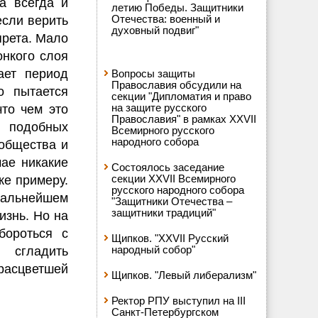
а всегда и
летию Победы. Защитники
Отечества: военный и
если верить
духовный подвиг"
прета. Мало
онкого слоя
ает период
Вопросы защиты
Православия обсудили на
о пытается
секции "Дипломатия и право
на защите русского
что чем это
Православия" в рамках XXVII
 подобных
Всемирного русского
народного собора
 общества и
чае никакие
Состоялось заседание
секции XXVII Всемирного
же примеру.
русского народного собора
дальнейшем
"Защитники Отечества –
защитники традиций"
изнь. Но на
бороться с
Щипков. "XXVII Русский
народный собор"
 сгладить
 расцветшей
Щипков. "Левый либерализм"
Ректор РПУ выступил на III
Санкт-Петербургском