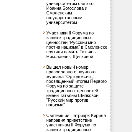
университетом святого
Иоанна Богослова и
Смоленским
государственным
университетом
Участники II Форума по
защите традиционных
ценностей "Русский мир
против нацизма" в Смоленске
почтили память Татьяны
Николаевны Щипковой
Вышел новый номер
православного научного
журнала "Ортодоксия",
посвященный итогам Первого
Форума по защите
традиционных ценностей
имени Татьяны Щипковой
"Русский мир против
нацизма"
Святейший Патриарх Кирилл
направил приветствие
участникам II Форума по
защите традиционных