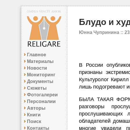
Блудо и ху
Юнна Чупринина ::
23
Главное
Материалы
В России опублико
Новости
признаны экстреми
Мониторинг
Культуролог Кирилл
Документы
лишь подогревают ин
Сюжеты
Фотогалереи
БЫЛА ТАКАЯ ФОРМ
Персоналии
разговоры просл
Авторы
прослушивающих 
Книги
обладателей домашн
Поиск
многие увидели п
Контакты