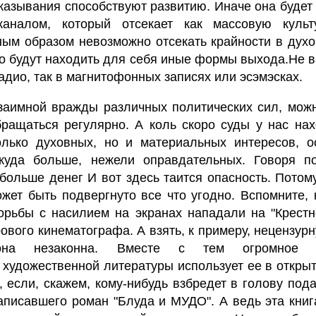
казывания способствуют развитию. Иначе она будет
аналом, который отсекает как массовую культ
ным образом невозможно отсекать крайности в дух
о будут находить для себя иные формы выхода.Не в 
радио, так в магнитофонных записях или эсэмэсках.
заимной вражды различных политических сил, можн
бращаться регулярно. А коль скоро суды у нас на
олько духовных, но и материальных интересов, 
куда больше, нежели оправдательных. Говоря по
 больше денег И вот здесь таится опасность. Потому
жет быть подвергнуто все что угодно. Вспомните, 
орьбы с насилием на экранах нападали на "Крестн
ового кинематографа. А взять, к примеру, нецензурн
она незаконна. Вместе с тем огромное к
художественной литературы использует ее в открыт
 если, скажем, кому-нибудь взбредет в голову пода
аписавшего роман "Блуда и МУДО". А ведь эта книг