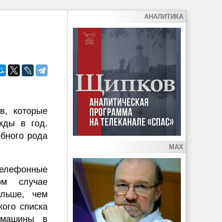
АНАЛИТИКА
в, которые
жды в год.
обного рода
MAX
елефонные
ом случае
льше, чем
ого списка
 машины в