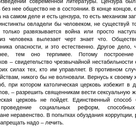
изведений современной литературы. Цензура был
 без нее общество не в состоянии. В конце концов, 
а на самом деле и есть цензура, то есть механизм за
инстинкты овладели бы человеком, не существуй т
к только развязывается война или просто наступ
 из человека вылезает черт знает что. Обществ
ника опасности, и это естественно. Другое дело, 
ьнее, тем оно терпимее. Потому построение
ков – свидетельство чрезвычайной нестабильности
оих силах тех, кто им управляет. В противном слу
йствам, никого бы не волновали. Вернусь к своему 
б, при котором католическая церковь избежит в 
лов, – разрешить священникам вести сексуальную ж
еская церковь не пойдет. Единственный способ 
проведение социальных реформ, способных
ане неравенство. В попытках обуздания коррупции,
запрещать надо – лечить.