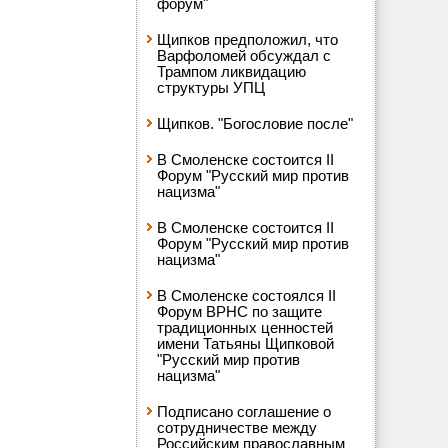
форум"
Щипков предположил, что
Варфоломей обсуждал с
Трампом ликвидацию
структуры УПЦ
Щипков. "Богословие после"
В Смоленске состоится II
Форум "Русский мир против
нацизма"
В Смоленске состоится II
Форум "Русский мир против
нацизма"
В Смоленске состоялся II
Форум ВРНС по защите
традиционных ценностей
имени Татьяны Щипковой
"Русский мир против
нацизма"
Подписано соглашение о
сотрудничестве между
Российским православным