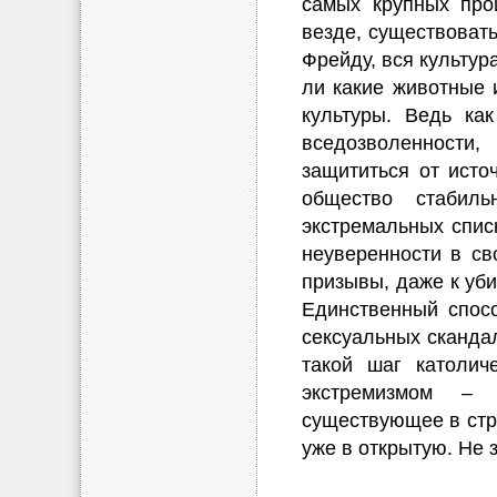
самых крупных про
везде, существовать
Фрейду, вся культур
ли какие животные 
культуры. Ведь ка
вседозволенности,
защититься от источ
общество стабил
экстремальных спис
неуверенности в св
призывы, даже к уби
Единственный спосо
сексуальных сканда
такой шаг католич
экстремизмом – 
существующее в стр
уже в открытую. Не 