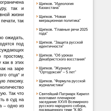
 ограничена
Щипков. "Идеология
Казахстана"
уру, так и
овной жизни
Щипков. "Новая
печати, так
миграционная политика"
Щипков. "Главные речи 2025
года"
о ожидать,
Щипков. "Защита русской
ходятся под
идентичности"
осуждающих
Щипков. "Об уроках
 простому,
Декабристского восстания"
 как в этих
Щипков. "Журналу
как на заре
”Ортодоксия” – 5 лет"
ого отца" и
ую лексику.
Щипков. "Формула русской
журналистики"
оличество
ую. Так что
Святейший Патриарх Кирилл
возглавил пленарное
ть в суд на
заседание XXVII Всемирного
а – одно из
русского народного собора,
посвященного теме "К 80-