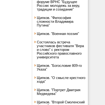
форуме ВРНС "Будущее
России: молодежь за веру,
традиции и созидание"
Щипков. "Философия
сложности Владимира
Путина"
Щипков. "Военная поэзия"
Состоялась встреча
участников фестиваля "Вера
и слово" с ректором
Российского православного
университета
Щипков. "Богословие 809-го
Указа"
Щипков. "О смысле крестного
хода"
Щипков. "Портрет Дмитрия
Медведева"
Щипков. "Второй Смоленский