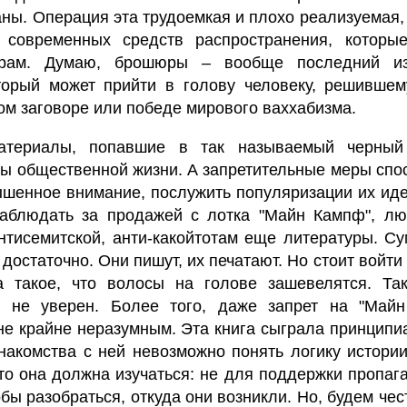
ны. Операция эта трудоемкая и плохо реализуемая,
 современных средств распространения, которы
рам. Думаю, брошюры – вообще последний из
торый может прийти в голову человеку, решившем
ом заговоре или победе мирового ваххабизма.
атериалы, попавшие в так называемый черный
ы общественной жизни. А запретительные меры спо
ышенное внимание, послужить популяризации их иде
наблюдать за продажей с лотка "Майн Кампф", лю
антисемитской, анти-какойтотам еще литературы. 
достаточно. Они пишут, их печатают. Но стоит войти 
а такое, что волосы на голове зашевелятся. Та
 не уверен. Более того, даже запрет на "Май
не крайне неразумным. Эта книга сыграла принцип
знакомства с ней невозможно понять логику истори
что она должна изучаться: не для поддержки пропа
обы разобраться, откуда они возникли. Но, будем чес