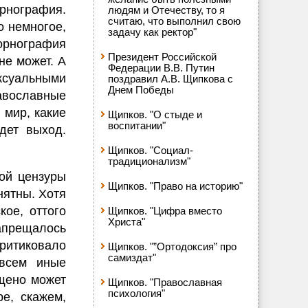
орнография.
людям и Отечеству, то я
считаю, что выполнил свою
о немногое,
задачу как ректор"
орнография
Президент Российской
не может. А
Федерации В.В. Путин
ксуальными
поздравил А.В. Щипкова с
Днем Победы
авославные
 мир, какие
Щипков. "О стыде и
воспитании"
дет выход.
Щипков. "Социал-
традиционализм"
ной цензуры
Щипков. "Право на историю"
нятны. Хотя
ое, оттого
Щипков. "Цифра вместо
Христа"
апрещалось
ритиковало
Щипков. "”Ортодоксия” про
самиздат"
овсем иные
ещено может
Щипков. "Православная
психология"
ре, скажем,