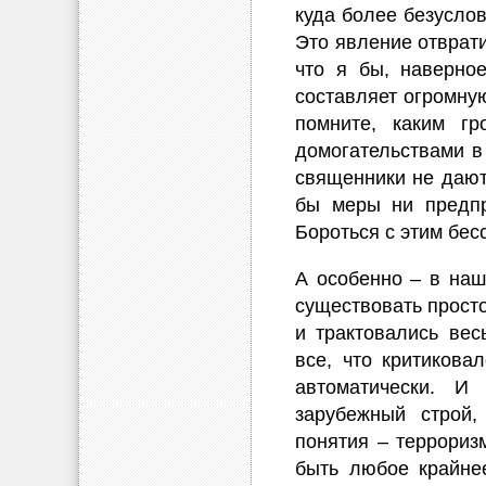
куда более безусло
Это явление отврати
что я бы, наверное
составляет огромную
помните, каким г
домогательствами в
священники не дают 
бы меры ни предпр
Бороться с этим бе
А особенно – в наш
существовать просто
и трактовались вес
все, что критикова
автоматически. И
зарубежный строй,
понятия – терроризм
быть любое крайнее