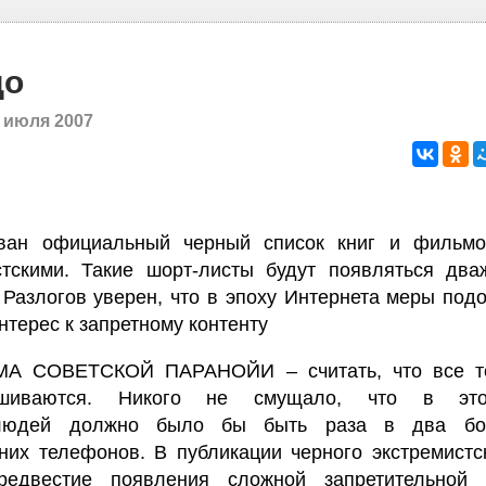
до
 июля 2007
ван официальный черный список книг и фильмо
стскими. Такие шорт-листы будут появляться два
 Разлогов уверен, что в эпоху Интернета меры под
терес к запретному контенту
А СОВЕТСКОЙ ПАРАНОЙИ – считать, что все т
ушиваются. Никого не смущало, что в эт
людей должно было бы быть раза в два бо
их телефонов. В публикации черного экстремистск
редвестие появления сложной запретительной