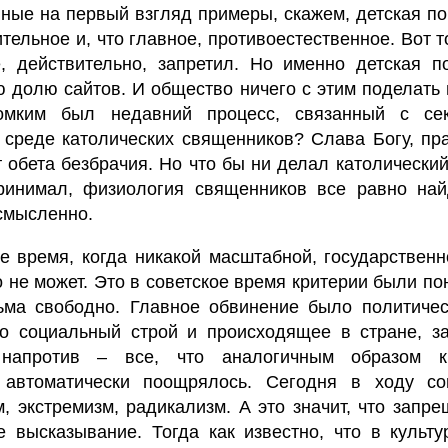
вные на первый взгляд примеры, скажем, детская п
тельное и, что главное, противоестественное. Вот т
, действительно, запретил. Но именно детская п
 долю сайтов. И общество ничего с этим поделать 
ромким был недавний процесс, связанный с се
 среде католических священников? Слава Богу, пр
обета безбрачия. Но что бы ни делал католический
инимал, физиология священников все равно най
ссмысленно.
е время, когда никакой масштабной, государствен
 не может. Это в советское время критерии были по
ьма свободно. Главное обвинение было политическ
ло социальный строй и происходящее в стране, з
 напротив – все, что аналогичным образом к
 автоматически поощрялось. Сегодня в ходу с
, экстремизм, радикализм. А это значит, что запр
 высказывание. Тогда как известно, что в культу