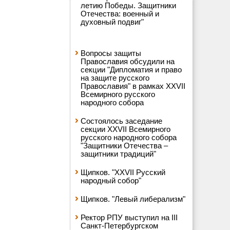
летию Победы. Защитники
Отечества: военный и
духовный подвиг"
Вопросы защиты
Православия обсудили на
секции "Дипломатия и право
на защите русского
Православия" в рамках XXVII
Всемирного русского
народного собора
Состоялось заседание
секции XXVII Всемирного
русского народного собора
"Защитники Отечества –
защитники традиций"
Щипков. "XXVII Русский
народный собор"
Щипков. "Левый либерализм"
Ректор РПУ выступил на III
Санкт-Петербургском