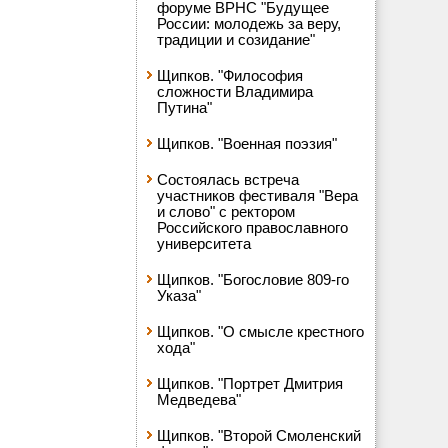
форуме ВРНС "Будущее
России: молодежь за веру,
традиции и созидание"
Щипков. "Философия
сложности Владимира
Путина"
Щипков. "Военная поэзия"
Состоялась встреча
участников фестиваля "Вера
и слово" с ректором
Российского православного
университета
Щипков. "Богословие 809-го
Указа"
Щипков. "О смысле крестного
хода"
Щипков. "Портрет Дмитрия
Медведева"
Щипков. "Второй Смоленский