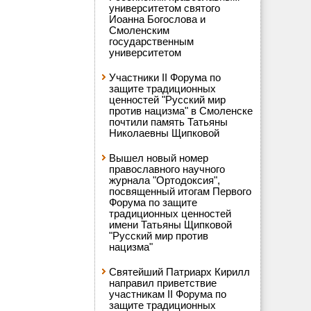
университетом святого
Иоанна Богослова и
Смоленским
государственным
университетом
Участники II Форума по
защите традиционных
ценностей "Русский мир
против нацизма" в Смоленске
почтили память Татьяны
Николаевны Щипковой
Вышел новый номер
православного научного
журнала "Ортодоксия",
посвященный итогам Первого
Форума по защите
традиционных ценностей
имени Татьяны Щипковой
"Русский мир против
нацизма"
Святейший Патриарх Кирилл
направил приветствие
участникам II Форума по
защите традиционных