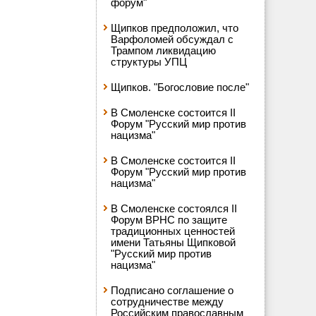
форум"
Щипков предположил, что
Варфоломей обсуждал с
Трампом ликвидацию
структуры УПЦ
Щипков. "Богословие после"
В Смоленске состоится II
Форум "Русский мир против
нацизма"
В Смоленске состоится II
Форум "Русский мир против
нацизма"
В Смоленске состоялся II
Форум ВРНС по защите
традиционных ценностей
имени Татьяны Щипковой
"Русский мир против
нацизма"
Подписано соглашение о
сотрудничестве между
Российским православным