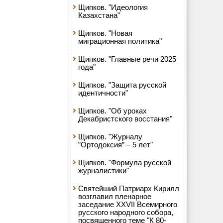
Щипков. "Идеология
Казахстана"
Щипков. "Новая
миграционная политика"
Щипков. "Главные речи 2025
года"
Щипков. "Защита русской
идентичности"
Щипков. "Об уроках
Декабристского восстания"
Щипков. "Журналу
”Ортодоксия” – 5 лет"
Щипков. "Формула русской
журналистики"
Святейший Патриарх Кирилл
возглавил пленарное
заседание XXVII Всемирного
русского народного собора,
посвященного теме "К 80-