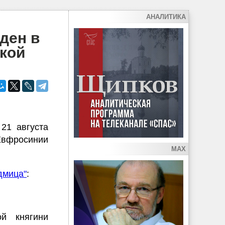
АНАЛИТИКА
ден в
кой
21 августа
Евфросинии
MAX
дмица"
:
й княгини