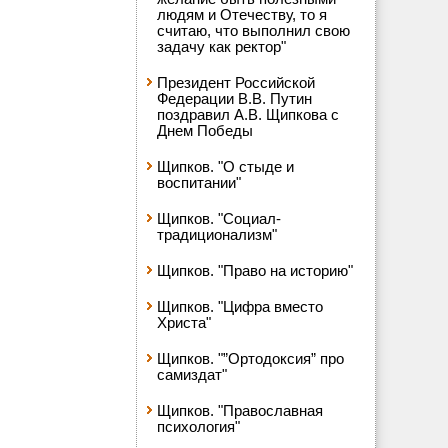
людям и Отечеству, то я
считаю, что выполнил свою
задачу как ректор"
Президент Российской
Федерации В.В. Путин
поздравил А.В. Щипкова с
Днем Победы
Щипков. "О стыде и
воспитании"
Щипков. "Социал-
традиционализм"
Щипков. "Право на историю"
Щипков. "Цифра вместо
Христа"
Щипков. "”Ортодоксия” про
самиздат"
Щипков. "Православная
психология"