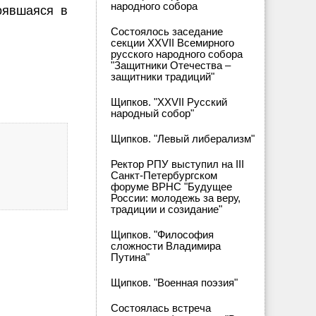
народного собора
оявшаяся в
Состоялось заседание
секции XXVII Всемирного
русского народного собора
"Защитники Отечества –
защитники традиций"
Щипков. "XXVII Русский
народный собор"
Щипков. "Левый либерализм"
Ректор РПУ выступил на III
Санкт-Петербургском
форуме ВРНС "Будущее
России: молодежь за веру,
традиции и созидание"
Щипков. "Философия
сложности Владимира
Путина"
Щипков. "Военная поэзия"
Состоялась встреча