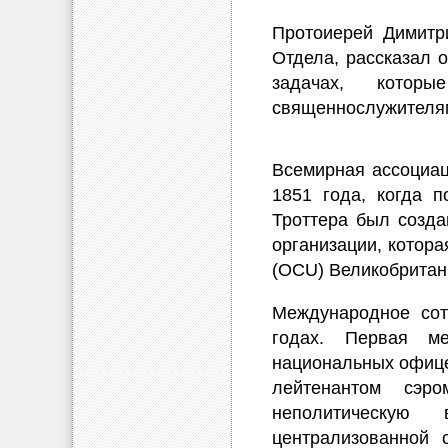
Протоиерей Димитр
Отдела, рассказал 
задачах, кото
священнослужителя
Всемирная ассоциац
1851 года, когда п
Троттера был созда
организации, котор
(OCU) Великобритани
Международное сот
годах. Первая ме
национальных офице
лейтенантом сэр
неполитическую 
централизованной 