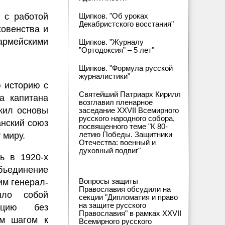
 с работой
Щипков. "Об уроках
Декабристского восстания"
ховенства и
мейскими
Щипков. "Журналу
”Ортодоксия” – 5 лет"
Щипков. "Формула русской
журналистики"
 историю с
Святейший Патриарх Кирилл
а капитана
возглавил пленарное
жил основы
заседание XXVII Всемирного
русского народного собора,
анский союз
посвященного теме "К 80-
летию Победы. Защитники
 миру.
Отечества: военный и
духовный подвиг"
ь в 1920-х
ъединение
Вопросы защиты
им генерал-
Православия обсудили на
яло собой
секции "Дипломатия и право
на защите русского
зацию без
Православия" в рамках XXVII
ым шагом к
Всемирного русского