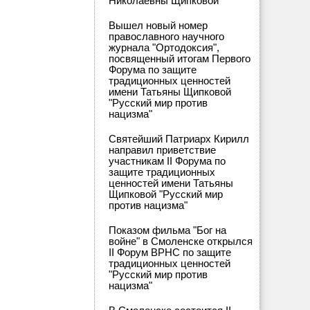
Николаевны Щипковой
Вышел новый номер
православного научного
журнала "Ортодоксия",
посвященный итогам Первого
Форума по защите
традиционных ценностей
имени Татьяны Щипковой
"Русский мир против
нацизма"
Святейший Патриарх Кирилл
направил приветствие
участникам II Форума по
защите традиционных
ценностей имени Татьяны
Щипковой "Русский мир
против нацизма"
Показом фильма "Бог на
войне" в Смоленске открылся
II Форум ВРНС по защите
традиционных ценностей
"Русский мир против
нацизма"