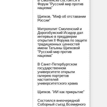
В Смоленске состоится II
Форум "Русский мир против
нацизма"
Щипков. "Миф об отставании
России"
Митрополит Смоленский и
Дорогобужский Исидор дал
интервью в преддверии
открытия II Форума по защите
традиционных ценностей
имени Татьяны Щипковой
"Русский мир против
нацизма"
В Санкт-Петербургском
государственном
университете открыли
галерею портретов
настоятелей
университетского храма
Щипков. "ИИ как прикрытие"
Состоялся внеочередной
Соборный съезд Всемирного