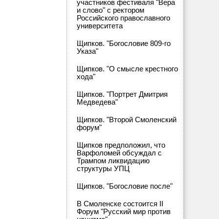
участников фестиваля "Вера
и слово" с ректором
Российского православного
университета
Щипков. "Богословие 809-го
Указа"
Щипков. "О смысле крестного
хода"
Щипков. "Портрет Дмитрия
Медведева"
Щипков. "Второй Смоленский
форум"
Щипков предположил, что
Варфоломей обсуждал с
Трампом ликвидацию
структуры УПЦ
Щипков. "Богословие после"
В Смоленске состоится II
Форум "Русский мир против