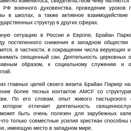
заметно изменилось, свидетельством чему являются
 РФ военного духовенства, проведение уроков 
уры в школах, а также активное взаимодействие 
дарственных структур в других сферах.
зную ситуацию в России и Европе, Брайан Парк
ду постепенного снижения в западном обществе 
ается, в частности, в сокращении числа верующих 
нимать священный сан. Деятельность церковных о
главным образом, к социальному служению и о
ятий.
 из главных целей своего визита Брайан Паркер н
ение более тесных контактов AMCF со структура
кви. По его словам, опыт живого пастырского
 которое отличает деятельность священнослу
 может быть очень полезен для зарубежных капе
 что только совместные усилия христиан способны
ю, имеющую место в западном мире.