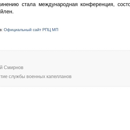
инению стала международная конференция, сост
уйлен.
в:
Официальный сайт РПЦ МП
ий Смирнов
итие службы военных капелланов