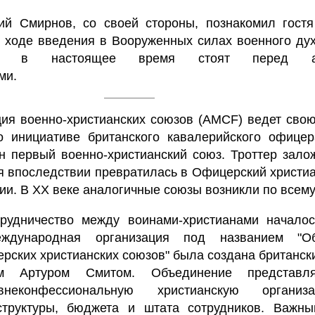
ий Смирнов, со своей стороны, познакомил гостя
о ходе введения в Вооруженных силах военного ду
рые в настоящее время стоят перед ар
ми.
ия военно-христианских союзов (AMCF) ведет свою
о инициативе британского кавалерийского офицер
н первый военно-христианский союз. Троттер зало
ая впоследствии превратилась в Офицерский христи
и. В XX веке аналогичные союзы возникли по всему
рудничество между воинами-христианами началос
ждународная организация под названием "Об
рских христианских союзов" была создана британск
ом Артуром Смитом. Объединение представл
внеконфессиональную христианскую органи
структуры, бюджета и штата сотрудников. Важн