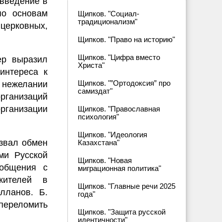
 введение в
по основам
Щипков. "Социал-
традиционализм"
церковных,
Щипков. "Право на историю"
Щипков. "Цифра вместо
ер выразил
Христа"
интереса к
Щипков. "”Ортодоксия” про
и нежелании
самиздат"
рганизаций
рганизации
Щипков. "Православная
психология"
Щипков. "Идеология
азвал обмен
Казахстана"
ми Русской
Щипков. "Новая
 общения с
миграционная политика"
жителей в
Щипков. "Главные речи 2025
лланов. Б.
года"
 переломить
Щипков. "Защита русской
идентичности"