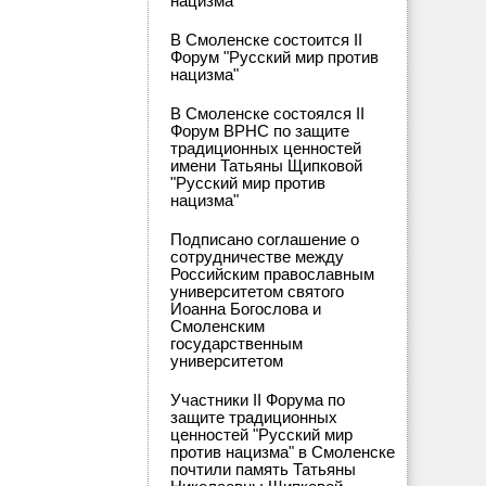
нацизма"
В Смоленске состоится II
Форум "Русский мир против
нацизма"
В Смоленске состоялся II
Форум ВРНС по защите
традиционных ценностей
имени Татьяны Щипковой
"Русский мир против
нацизма"
Подписано соглашение о
сотрудничестве между
Российским православным
университетом святого
Иоанна Богослова и
Смоленским
государственным
университетом
Участники II Форума по
защите традиционных
ценностей "Русский мир
против нацизма" в Смоленске
почтили память Татьяны