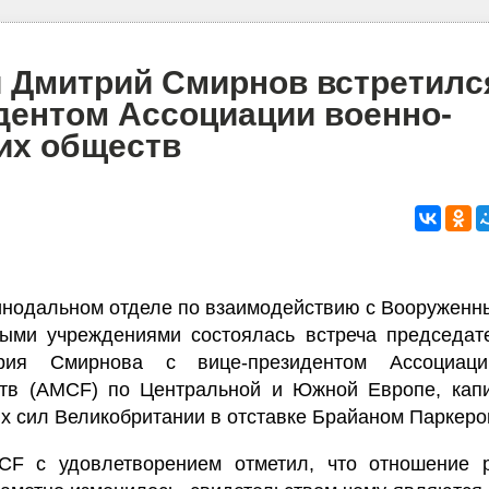
 Дмитрий Смирнов встретилс
дентом Ассоциации военно-
их обществ
Синодальном отделе по взаимодействию с Вооружен
ными учреждениями состоялась встреча председат
рия Смирнова с вице-президентом Ассоциаци
ств (AMCF) по Центральной и Южной Европе, капи
х сил Великобритании в отставке Брайаном Паркеро
CF с удовлетворением отметил, что отношение р