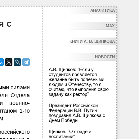
АНАЛИТИКА
я с
MAX
КНИГИ А. В. ЩИПКОВА
НОВОСТИ
А.В. Щипков: "Если у
студентов появляется
желание быть полезными
людям и Отечеству, то я
ными силами
считаю, что выполнил свою
задачу как ректор"
еля Отдела
и военно-
Президент Российской
таном 1-го
Федерации В.В. Путин
поздравил А.В. Щипкова с
м.
Днем Победы
оссийского
Щипков. "О стыде и
воспитании"