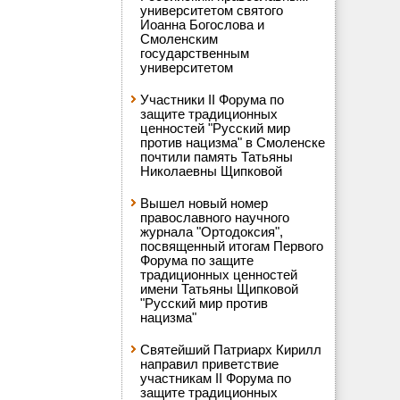
университетом святого
Иоанна Богослова и
Смоленским
государственным
университетом
Участники II Форума по
защите традиционных
ценностей "Русский мир
против нацизма" в Смоленске
почтили память Татьяны
Николаевны Щипковой
Вышел новый номер
православного научного
журнала "Ортодоксия",
посвященный итогам Первого
Форума по защите
традиционных ценностей
имени Татьяны Щипковой
"Русский мир против
нацизма"
Святейший Патриарх Кирилл
направил приветствие
участникам II Форума по
защите традиционных