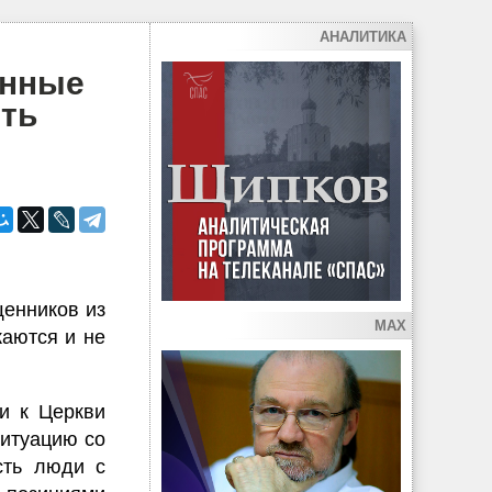
АНАЛИТИКА
енные
еть
щенников из
MAX
каются и не
и к Церкви
ситуацию со
сть люди с