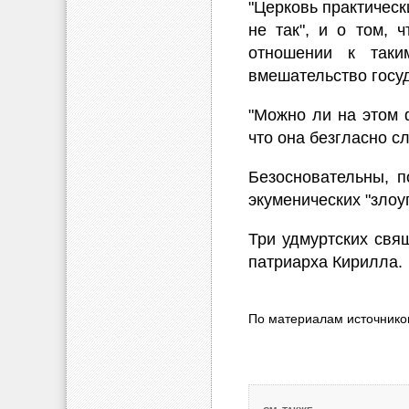
"Церковь практическ
не так", и о том, 
отношении к таки
вмешательство госуд
"Можно ли на этом 
что она безгласно с
Безосновательны, 
экуменических "злоу
Три удмуртских свя
патриарха Кирилла.
По материалам источнико