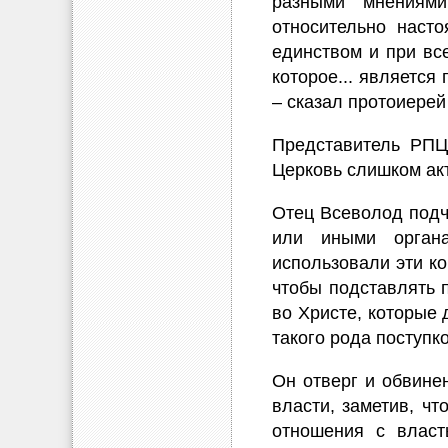
разными мнениями
относительно наст
единством и при все
которое... являетс
– сказал протоиере
Представитель РПЦ
Церковь слишком акт
Отец Всеволод подче
или иными орган
использовали эти ко
чтобы подставлять 
во Христе, которые 
такого рода поступко
Он отверг и обвине
власти, заметив, ч
отношения с власт