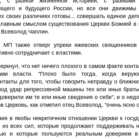
, с разной жизненной историей, с разными 
оящего и будущего России, но все они движимы
х своих различиях готовы... совершать единое дел
я главным смыслом существования Церкви Божией в 
й Всеволод Чаплин.
 МП также отверг упреки ижевских священников 
ивно сотрудничает с властями.
ркнул, что нет ничего плохого в самом факте конта
ами власти. "Плохо было тогда, когда веру
нтакты для того, чтобы говорить неправду о ближних
под удар репрессивной машины тех или иных брать
доверили им те или иные сведения о себе", и о нед
в Церковь, как отметил отец Всеволод, "очень ясно с
ния в якобы некритичном отношении Церкви к госу
то из всех сил, которые продолжают поддерживать
ью и которые пользуются реальным доверием в