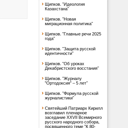
Щипков. "Идеология
Казахстана"
Щипков. "Новая
миграционная политика"
Щипков. "Главные речи 2025
года"
Щипков. "Защита русской
идентичности"
Щипков. "Об уроках
Декабристского восстания"
Щипков. "Журналу
”Ортодоксия” – 5 лет"
Щипков. "Формула русской
журналистики"
Святейший Патриарх Кирилл
возглавил пленарное
заседание XXVII Всемирного
русского народного собора,
посвященного теме "К 80-