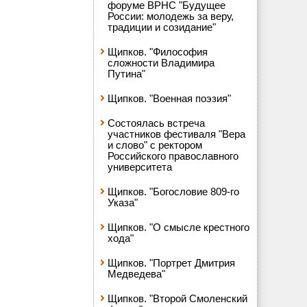
форуме ВРНС "Будущее
России: молодежь за веру,
традиции и созидание"
Щипков. "Философия
сложности Владимира
Путина"
Щипков. "Военная поэзия"
Состоялась встреча
участников фестиваля "Вера
и слово" с ректором
Российского православного
университета
Щипков. "Богословие 809-го
Указа"
Щипков. "О смысле крестного
хода"
Щипков. "Портрет Дмитрия
Медведева"
Щипков. "Второй Смоленский