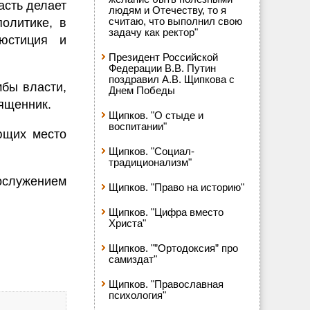
асть делает
людям и Отечеству, то я
считаю, что выполнил свою
политике, в
задачу как ректор"
юстиция и
Президент Российской
Федерации В.В. Путин
поздравил А.В. Щипкова с
мбы власти,
Днем Победы
вященник.
Щипков. "О стыде и
воспитании"
ющих место
Щипков. "Социал-
традиционализм"
ослужением
Щипков. "Право на историю"
Щипков. "Цифра вместо
Христа"
Щипков. "”Ортодоксия” про
самиздат"
Щипков. "Православная
психология"