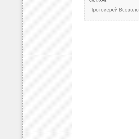
СМ. ТАКЖЕ
Протоиерей Всеволо