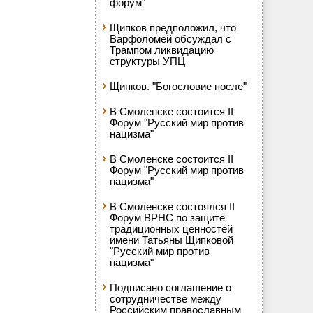
форум"
Щипков предположил, что
Варфоломей обсуждал с
Трампом ликвидацию
структуры УПЦ
Щипков. "Богословие после"
В Смоленске состоится II
Форум "Русский мир против
нацизма"
В Смоленске состоится II
Форум "Русский мир против
нацизма"
В Смоленске состоялся II
Форум ВРНС по защите
традиционных ценностей
имени Татьяны Щипковой
"Русский мир против
нацизма"
Подписано соглашение о
сотрудничестве между
Российским православным