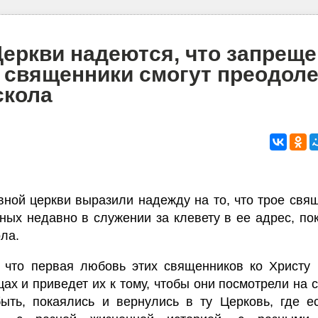
Церкви надеются, что запрещ
 священники смогут преодол
скола
вной церкви выразили надежду на то, что трое свя
ных недавно в служении за клевету в ее адрес, по
ола.
, что первая любовь этих священников ко Христу 
цах и приведет их к тому, чтобы они посмотрели на 
ыть, покаялись и вернулись в ту Церковь, где е