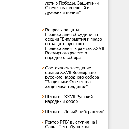
летию Победы. Защитники
Отечества: военный и
духовный подвиг"
Вопросы защиты
Православия обсудили на
секции "Дипломатия и право
на защите русского
Православия" в рамках XXVII
Всемирного русского
народного собора
Состоялось заседание
секции XXVII Всемирного
русского народного собора
"Защитники Отечества –
защитники традиций"
Щипков. "XXVII Русский
народный собор"
Щипков. "Левый либерализм"
Ректор РПУ выступил на III
Санкт-Петербургском