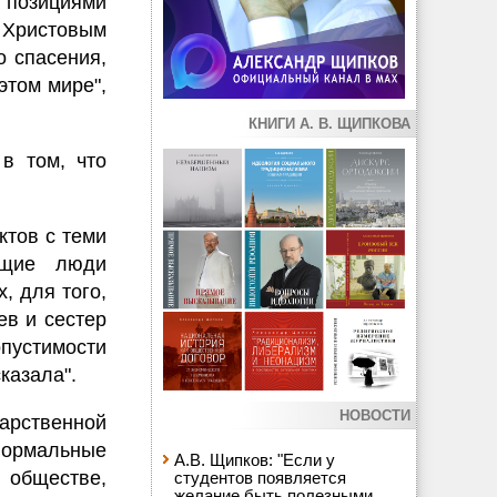
позициями
 Христовым
о спасения,
этом мире",
КНИГИ А. В. ЩИПКОВА
в том, что
ктов с теми
ющие люди
, для того,
ев и сестер
опустимости
казала".
НОВОСТИ
дарственной
 нормальные
А.В. Щипков: "Если у
 обществе,
студентов появляется
желание быть полезными