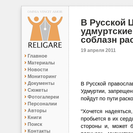
В Русской 
удмуртские
соблазн ра
19 апреля 2011
Главное
Материалы
Новости
Мониторинг
Документы
В Русской правосла
Сюжеты
Удмуртии, запрещен
Фотогалереи
пойдут по пути раск
Персоналии
Авторы
"Хочется надеяться
Книги
пробьется в их серд
Поиск
стороны и, может б
Контакты