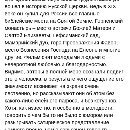
вошел в историю Русской Церкви. Ведь в XIX
веке он купил для России все главные
библейские места на Святой Земле: Горненский
монастырь – место встречи Божией Матери и
Святой Елизаветы, Гефсиманский сад,
Мамврийский дуб, гора Преображения Фавор,
место Вознесения Господа на Елеоне и многие
другие. Фильм снят молодыми людьми с
невероятной любовью и благодарностью.
Видимо, авторы в полной мере осознали подвиг
этого человека, в результате чего ощущение его
значимости возникает на экране очень
явственно, но рассказывают они об этом без
какого-либо елейного пафоса, и без котурнов.
Хотя, как известно, и особенно в молодости,
говорить о чем бы то ни было с юмором или
разыгрывать сатирическое представление
намного проще, чем о серьезном говорить