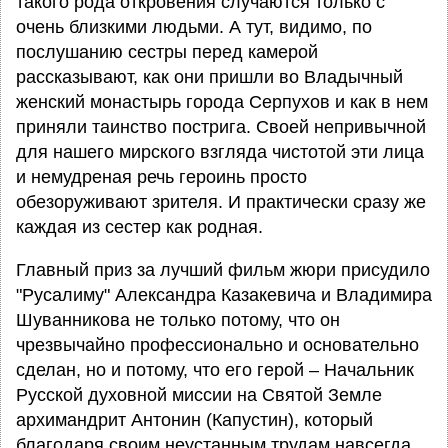
такого рода откровения случаются только с
очень близкими людьми. А тут, видимо, по
послушанию сестры перед камерой
рассказывают, как они пришли во Владычный
женский монастырь города Серпухов и как в нем
приняли таинство пострига. Своей непривычной
для нашего мирского взгляда чистотой эти лица
и немудреная речь героинь просто
обезоруживают зрителя. И практически сразу же
каждая из сестер как родная.
Главный приз за лучший фильм жюри присудило
"Русалиму" Александра Казакевича и Владимира
Шуванникова не только потому, что он
чрезвычайно профессионально и основательно
сделан, но и потому, что его герой – Начальник
Русской духовной миссии на Святой Земле
архимандрит Антонин (Капустин), который
благодаря своим неустанным трудам навсегда