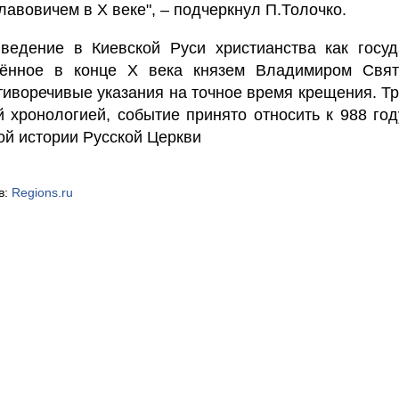
вовичем в X веке", – подчеркнул П.Толочко.
ведение в Киевской Руси христианства как госуд
лённое в конце X века князем Владимиром Свят
тиворечивые указания на точное время крещения. Т
 хронологией, событие принято относить к 988 год
й истории Русской Церкви
в:
Regions.ru