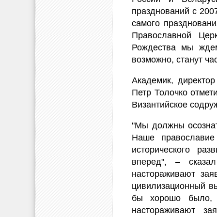
празднований с 2007
самого праздновани
Православной Цер
Рождества мы ждем
возможно, станут ча
Академик, директор
Петр Толочко отмет
Византийское содру
"Мы должны осознат
Наше православие
исторического раз
вперед", – сказа
настораживают зая
цивилизационный вы
бы хорошо было, 
настораживают за