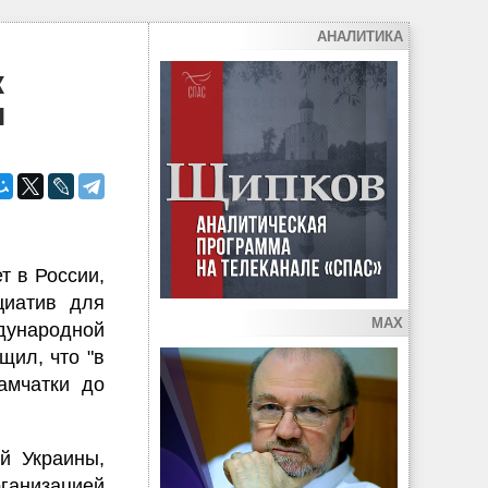
АНАЛИТИКА
к
и
т в России,
циатив для
MAX
дународной
щил, что "в
амчатки до
й Украины,
анизацией