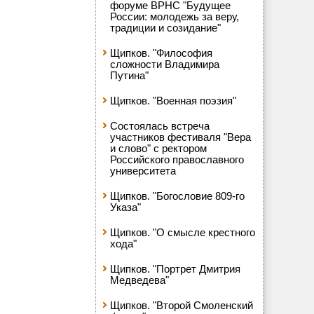
форуме ВРНС "Будущее
России: молодежь за веру,
традиции и созидание"
Щипков. "Философия
сложности Владимира
Путина"
Щипков. "Военная поэзия"
Состоялась встреча
участников фестиваля "Вера
и слово" с ректором
Российского православного
университета
Щипков. "Богословие 809-го
Указа"
Щипков. "О смысле крестного
хода"
Щипков. "Портрет Дмитрия
Медведева"
Щипков. "Второй Смоленский