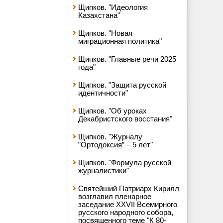
Щипков. "Идеология
Казахстана"
Щипков. "Новая
миграционная политика"
Щипков. "Главные речи 2025
года"
Щипков. "Защита русской
идентичности"
Щипков. "Об уроках
Декабристского восстания"
Щипков. "Журналу
”Ортодоксия” – 5 лет"
Щипков. "Формула русской
журналистики"
Святейший Патриарх Кирилл
возглавил пленарное
заседание XXVII Всемирного
русского народного собора,
посвященного теме "К 80-