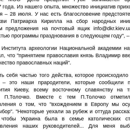
 года. Из нашего опыта, множество инициатив прих
я – 28 июля. У нас есть благословение предстоят
кви Патриарха Кирилла на сбор народных ини
 предложения на почтовый ящик info@dkr.kiev.ua
стью программы празднования в следующем году", – 
 Института археологии Национальной академии на
ил, что "принятием православия князь Владимир вв
жество православных наций".
ь себя частью того действа, которое происходило
 – это наши прародители, которые сообщили п
вития Киеву, всему восточному славянству на т
л П.Толочко. Вместе с тем П.Толочко отмети
вления о том, что "вхождением в Европу мы ос
бор". "Некоторые уехали за рубеж и оттуда расска
чтобы Украина была в семье католических ст
явления наших руководителей... Для меня вы