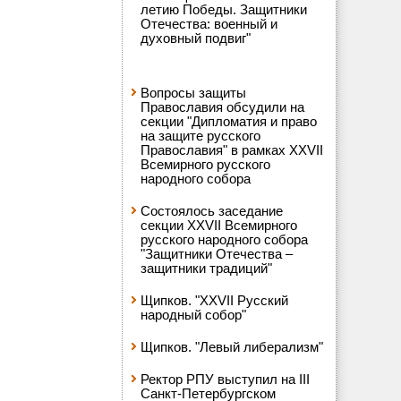
летию Победы. Защитники
Отечества: военный и
духовный подвиг"
Вопросы защиты
Православия обсудили на
секции "Дипломатия и право
на защите русского
Православия" в рамках XXVII
Всемирного русского
народного собора
Состоялось заседание
секции XXVII Всемирного
русского народного собора
"Защитники Отечества –
защитники традиций"
Щипков. "XXVII Русский
народный собор"
Щипков. "Левый либерализм"
Ректор РПУ выступил на III
Санкт-Петербургском