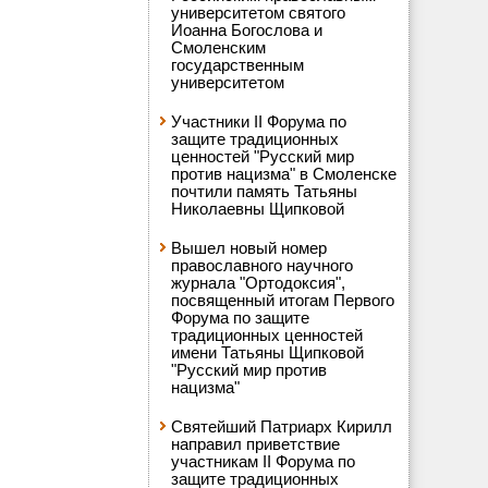
университетом святого
Иоанна Богослова и
Смоленским
государственным
университетом
Участники II Форума по
защите традиционных
ценностей "Русский мир
против нацизма" в Смоленске
почтили память Татьяны
Николаевны Щипковой
Вышел новый номер
православного научного
журнала "Ортодоксия",
посвященный итогам Первого
Форума по защите
традиционных ценностей
имени Татьяны Щипковой
"Русский мир против
нацизма"
Святейший Патриарх Кирилл
направил приветствие
участникам II Форума по
защите традиционных