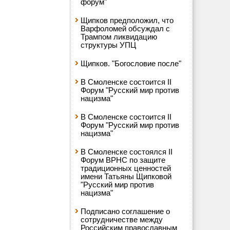
форум"
Щипков предположил, что
Варфоломей обсуждал с
Трампом ликвидацию
структуры УПЦ
Щипков. "Богословие после"
В Смоленске состоится II
Форум "Русский мир против
нацизма"
В Смоленске состоится II
Форум "Русский мир против
нацизма"
В Смоленске состоялся II
Форум ВРНС по защите
традиционных ценностей
имени Татьяны Щипковой
"Русский мир против
нацизма"
Подписано соглашение о
сотрудничестве между
Российским православным