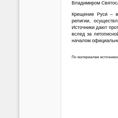
Владимиром Святосла
Крещение Руси́ – в
религии, осуществ
Источники дают про
вслед за летописной
началом официально
По материалам источнико