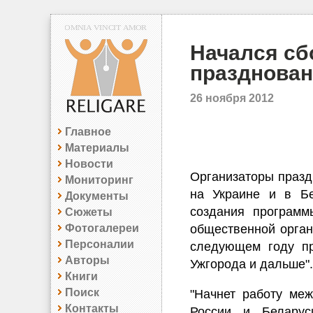
Начался сб
празднован
26 ноября 2012
Главное
Материалы
Новости
Организаторы празд
Мониторинг
на Украине и в Бе
Документы
создания программ
Сюжеты
Фотогалереи
общественной орган
Персоналии
следующем году пр
Авторы
Ужгорода и дальше".
Книги
Поиск
"Начнет работу меж
Контакты
России и Беларус