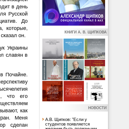
одит в день
еля Русской
циатив. До
, которые,
КНИГИ А. В. ЩИПКОВА
сказал он.
ук Украины
ел славян в
 в Почайне.
ерспективу
ысячелетия
л, что его
уществляем
НОВОСТИ
зывают, как
ран. Меня
А.В. Щипков: "Если у
студентов появляется
бор сделан
желание быть полезными