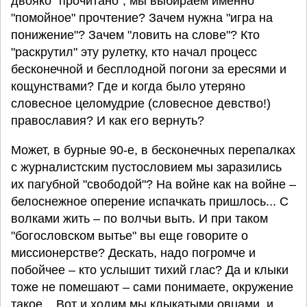
двояко "прочитано", мы выбираем именно
"помойное" прочтение? Зачем нужна "игра на
понижение"? Зачем "ловить на слове"? Кто
"раскрутил" эту рулетку, кто начал процесс
бесконечной и бесплодной погони за ересями и
кощунствами? Где и когда было утеряно
словесное целомудрие (словесное девство!)
православия? И как его вернуть?
Может, в бурные 90-е, в бесконечных перепалках
с журналистским пустословием мы заразились
их пагубной "свободой"? На войне как на войне –
белоснежное оперение испачкать пришлось... С
волками жить – по волчьи выть. И при таком
"богословском вытье" вы еще говорите о
миссионерстве? Дескать, надо погромче и
побойчее – кто услышит тихий глас? Да и клыки
тоже не помешают – сами понимаете, окружение
такое... Вот и ходим мы клыкатыми овцами, и