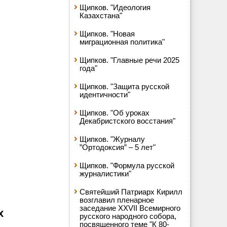
Щипков. "Идеология
Казахстана"
Щипков. "Новая
миграционная политика"
Щипков. "Главные речи 2025
года"
Щипков. "Защита русской
идентичности"
Щипков. "Об уроках
Декабристского восстания"
Щипков. "Журналу
”Ортодоксия” – 5 лет"
Щипков. "Формула русской
журналистики"
Святейший Патриарх Кирилл
возглавил пленарное
заседание XXVII Всемирного
х
русского народного собора,
посвященного теме "К 80-