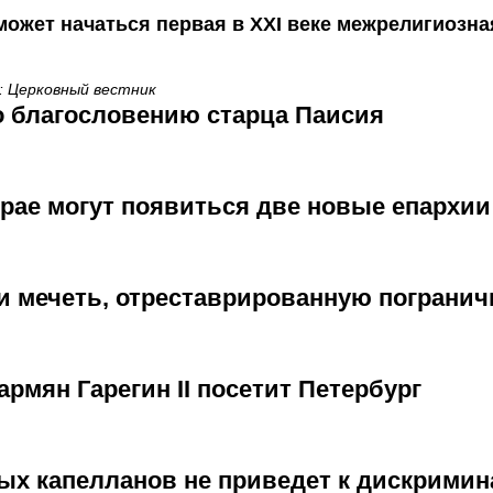
может начаться первая в ХХI веке межрелигиозна
: Церковный вестник
о благословению старца Паисия
рае могут появиться две новые епархии
и мечеть, отреставрированную пограни
армян Гарегин II посетит Петербург
ых капелланов не приведет к дискрими