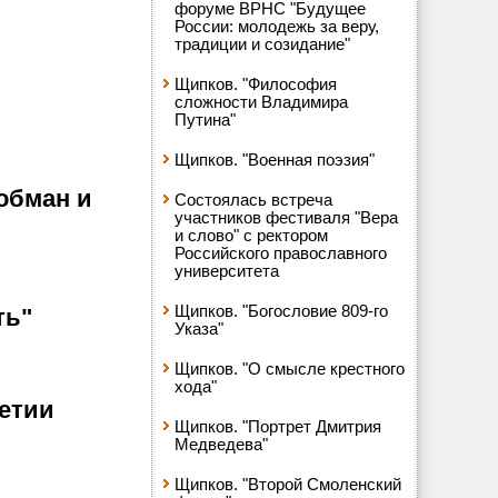
форуме ВРНС "Будущее
России: молодежь за веру,
традиции и созидание"
Щипков. "Философия
сложности Владимира
Путина"
Щипков. "Военная поэзия"
обман и
Состоялась встреча
участников фестиваля "Вера
и слово" с ректором
Российского православного
университета
Щипков. "Богословие 809-го
ть"
Указа"
Щипков. "О смысле крестного
хода"
етии
Щипков. "Портрет Дмитрия
Медведева"
Щипков. "Второй Смоленский