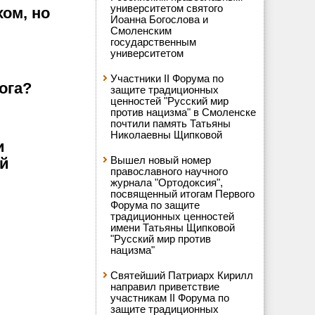
университетом святого
хом, но
Иоанна Богослова и
Смоленским
государственным
университетом
Участники II Форума по
ога?
защите традиционных
ценностей "Русский мир
против нацизма" в Смоленске
почтили память Татьяны
Николаевны Щипковой
и
Вышел новый номер
ий
православного научного
журнала "Ортодоксия",
посвященный итогам Первого
Форума по защите
традиционных ценностей
имени Татьяны Щипковой
"Русский мир против
нацизма"
Святейший Патриарх Кирилл
направил приветствие
участникам II Форума по
защите традиционных