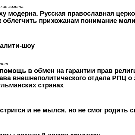
ская газета
оху модерна. Русская православная церк
к облегчить прихожанам понимание мол
еалити-шоу
сант
помощь в обмен на гарантии прав рели
ава внешнеполитического отдела РПЦ о
ульманских странах
 стригся и не мылся, но не смог родить 