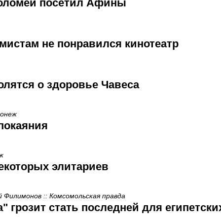
оломей посетил Афины
мистам не понравился кинотеатр
лятся о здоровье Чавеса
донеж
покаяния
ж
екоторых элитариев
й Филимонов :: Комсомольская правда
" грозит стать последней для египетски