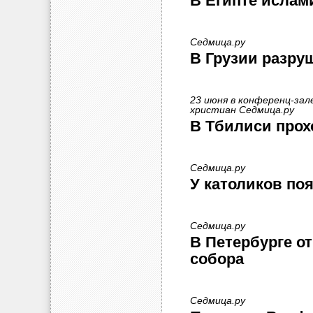
В Египте ислам
Седмица.ру
В Грузии разруш
23 июня в конференц-за
христиан Седмица.ру
В Тбилиси прох
Седмица.ру
У католиков по
Седмица.ру
В Петербурге о
собора
Седмица.ру