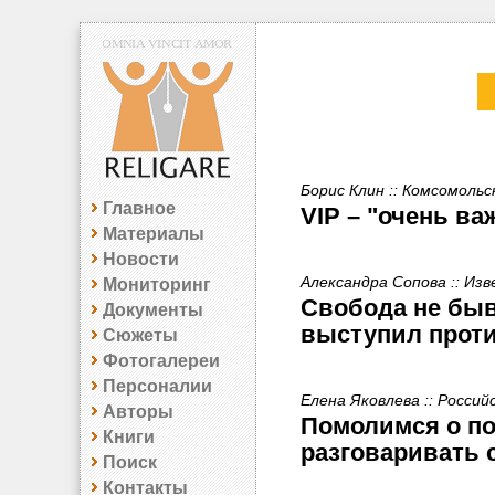
Борис Клин :: Комсомольс
Главное
VIP – "очень в
Материалы
Новости
Александра Сопова :: Из
Мониторинг
Свобода не быв
Документы
выступил проти
Сюжеты
Фотогалереи
Персоналии
Елена Яковлева :: Россий
Авторы
Помолимся о по
Книги
разговаривать 
Поиск
Контакты