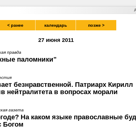
< ранее
календарь
позже >
27 июня 2011
кая правда
ажные паломники"
вестия
ает безнравственной. Патриарх Кирилл
в нейтралитета в вопросах морали
ская газета
годе? На каком языке православные буд
с Богом