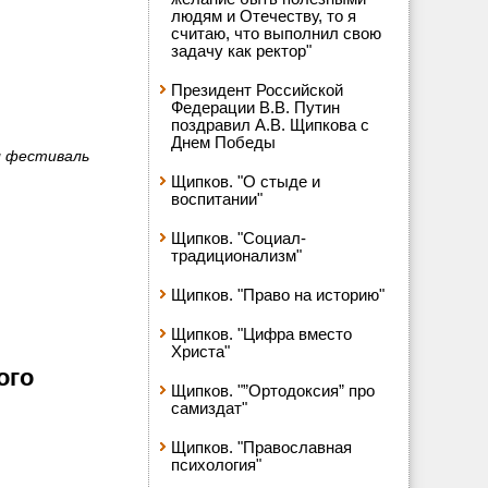
людям и Отечеству, то я
считаю, что выполнил свою
задачу как ректор"
Президент Российской
Федерации В.В. Путин
поздравил А.В. Щипкова с
Днем Победы
л фестиваль
Щипков. "О стыде и
воспитании"
Щипков. "Социал-
традиционализм"
Щипков. "Право на историю"
Щипков. "Цифра вместо
Христа"
ого
Щипков. "”Ортодоксия” про
самиздат"
Щипков. "Православная
психология"