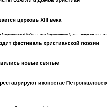
исты сожгли 8 домов христиан
ается церковь XIII века
ле Национальной библиотеки Парламента Грузии впервые проше
одит фестиваль христианской поэзии
явились новые святые
треставрируют иконостас Петропавловск