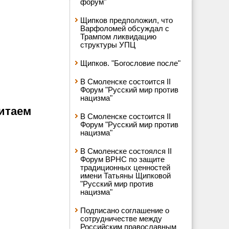
форум"
Щипков предположил, что
Варфоломей обсуждал с
Трампом ликвидацию
структуры УПЦ
Щипков. "Богословие после"
В Смоленске состоится II
Форум "Русский мир против
нацизма"
Китаем
В Смоленске состоится II
Форум "Русский мир против
нацизма"
В Смоленске состоялся II
Форум ВРНС по защите
традиционных ценностей
имени Татьяны Щипковой
"Русский мир против
нацизма"
Подписано соглашение о
сотрудничестве между
Российским православным