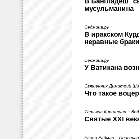
В Бангладеш "с
мусульманина
Седмица.ру
В иракском Кур
неравные брак
Седмица.ру
У Ватикана воз
Священник Димитрий Шиш
Что такое воце
Татьяна Кириллина :: Во
Святые XXI века
Елена Райман :: Правосла