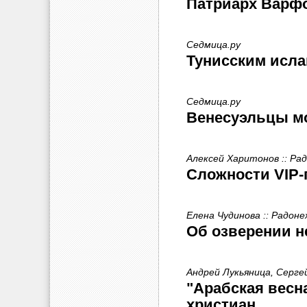
Патриарх Варф
Седмица.ру
Тунисским исла
Седмица.ру
Венесуэльцы мо
Алексей Харитонов :: Ра
Сложности VIP-
Елена Чудинова :: Радоне
Об озверении н
Андрей Лукьяница, Серге
"Арабская весна
христиан