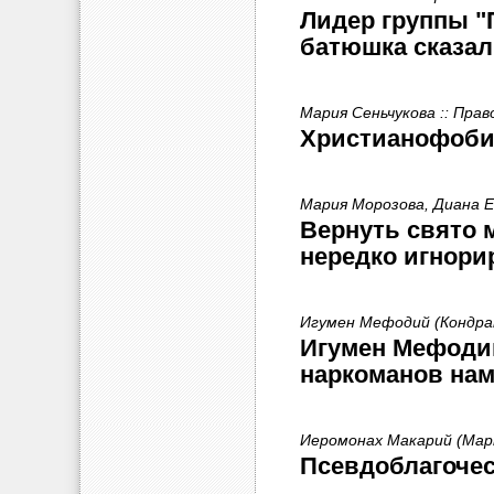
Лидер группы "П
батюшка сказал
Мария Сеньчукова :: Прав
Христианофобия
Мария Морозова, Диана Е
Вернуть свято 
нередко игнор
Игумен Мефодий (Кондрат
Игумен Мефодий
наркоманов на
Иеромонах Макарий (Марк
Псевдоблагочес