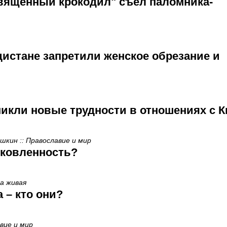
вященный крокодил" съел паломника-
дистане запретили женское обрезание и
и
никли новые трудности в отношениях с 
кин :: Православие и мир
рковленность?
да живая
 – кто они?
вие и мир