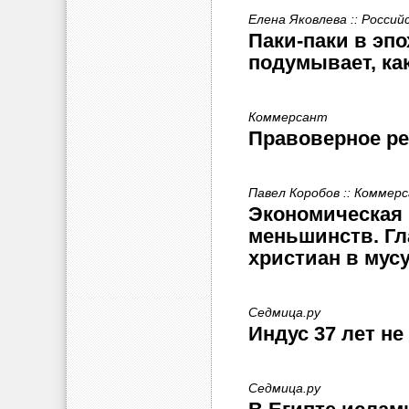
Елена Яковлева :: Россий
Паки-паки в эп
подумывает, ка
Коммерсант
Правоверное р
Павел Коробов :: Коммер
Экономическая 
меньшинств. Гл
христиан в мус
Седмица.ру
Индус 37 лет не
Седмица.ру