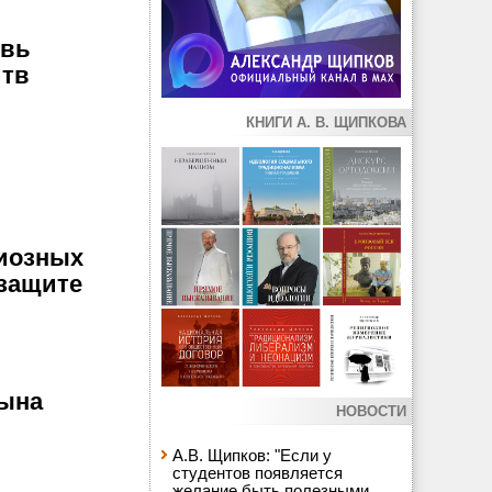
овь
итв
КНИГИ А. В. ЩИПКОВА
гиозных
 защите
сына
НОВОСТИ
А.В. Щипков: "Если у
студентов появляется
желание быть полезными