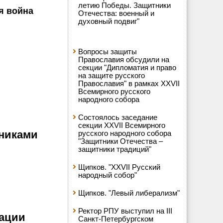
летию Победы. Защитники
я война
Отечества: военный и
духовный подвиг"
Вопросы защиты
Православия обсудили на
секции "Дипломатия и право
на защите русского
Православия" в рамках XXVII
Всемирного русского
народного собора
Состоялось заседание
секции XXVII Всемирного
чниками
русского народного собора
"Защитники Отечества –
защитники традиций"
Щипков. "XXVII Русский
народный собор"
Щипков. "Левый либерализм"
Ректор РПУ выступил на III
нации
Санкт-Петербургском