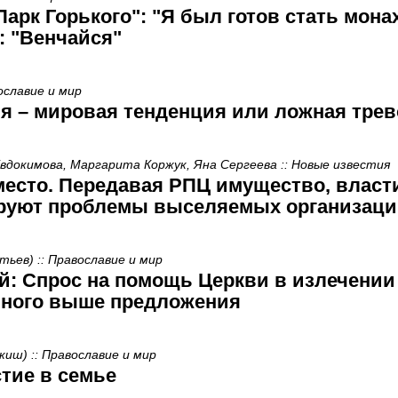
арк Горького": "Я был готов стать мона
: "Венчайся"
ославие и мир
 – мировая тенденция или ложная трев
вдокимова, Маргарита Коржук, Яна Сергеева :: Новые известия
место. Передавая РПЦ имущество, власт
ируют проблемы выселяемых организац
ьев) :: Православие и мир
: Спрос на помощь Церкви в излечении
много выше предложения
иш) :: Православие и мир
тие в семье