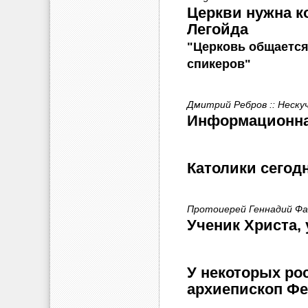
Церкви нужна к
Легойда
"Церковь общается
спикеров"
Дмитрий Ребров :: Неску
Информационная
Католики сегод
Протоиерей Геннадий Фас
Ученик Христа,
У некоторых ро
архиепископ Фе