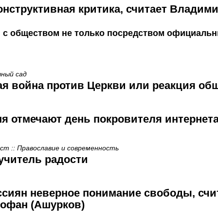
онструктивная критика, считает Владим
 с обществом не только посредством официаль
чный сад
 война против Церкви или реакция об
ня отмечают день покровителя интернет
т :: Православие и современность
 учитель радости
ссиян неверное понимание свободы, счи
офан (Ашурков)