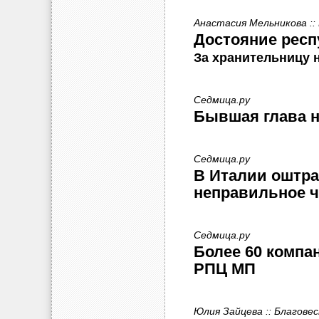
Анастасия Мельникова ::
Достояние респ
За хранительницу 
Седмица.ру
Бывшая глава н
Седмица.ру
В Италии оштра
неправильное ч
Седмица.ру
Более 60 компа
РПЦ МП
Юлия Зайцева :: Благове