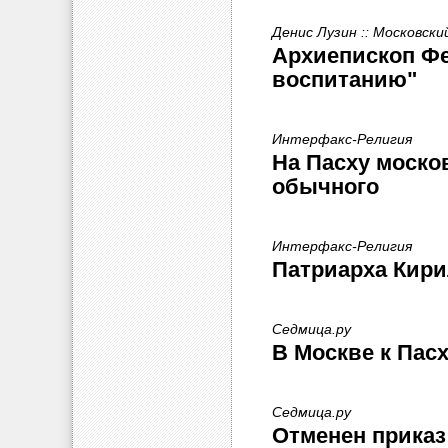
Денис Лузин :: Московск
Архиепископ Фе
воспитанию"
Интерфакс-Религия
На Пасху моско
обычного
Интерфакс-Религия
Патриарха Кири
Седмица.ру
В Москве к Пасх
Седмица.ру
Отменен приказ