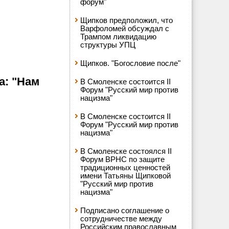
форум"
Щипков предположил, что
Варфоломей обсуждал с
Трампом ликвидацию
структуры УПЦ
Щипков. "Богословие после"
а: "Нам
В Смоленске состоится II
Форум "Русский мир против
нацизма"
В Смоленске состоится II
Форум "Русский мир против
нацизма"
В Смоленске состоялся II
Форум ВРНС по защите
традиционных ценностей
имени Татьяны Щипковой
"Русский мир против
нацизма"
Подписано соглашение о
сотрудничестве между
Российским православным