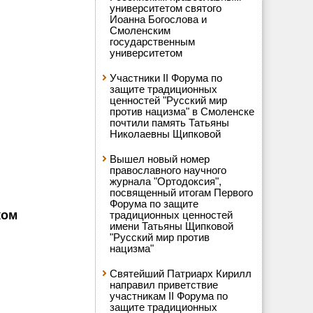
университетом святого
Иоанна Богослова и
Смоленским
государственным
университетом
Участники II Форума по
защите традиционных
ценностей "Русский мир
против нацизма" в Смоленске
почтили память Татьяны
Николаевны Щипковой
Вышел новый номер
православного научного
журнала "Ортодоксия",
посвященный итогам Первого
Форума по защите
ком
традиционных ценностей
имени Татьяны Щипковой
"Русский мир против
нацизма"
Святейший Патриарх Кирилл
направил приветствие
участникам II Форума по
защите традиционных