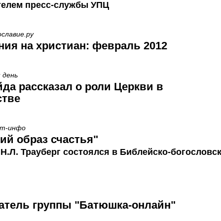
телем пресс-службы УПЦ
ославие.ру
ния на христиан: февраль 2012
 день
да рассказал о роли Церкви в
стве
ст-инфо
ий образ счастья"
Н.Л. Трауберг состоялся в Библейско-богословс
атель группы "Батюшка-онлайн"