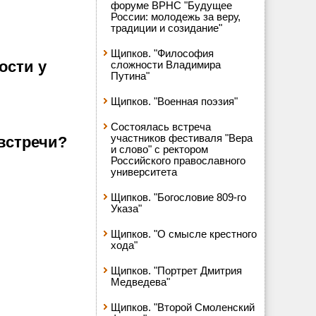
форуме ВРНС "Будущее
России: молодежь за веру,
традиции и созидание"
Щипков. "Философия
ости у
сложности Владимира
Путина"
Щипков. "Военная поэзия"
Состоялась встреча
участников фестиваля "Вера
встречи?
и слово" с ректором
Российского православного
университета
Щипков. "Богословие 809-го
Указа"
Щипков. "О смысле крестного
хода"
Щипков. "Портрет Дмитрия
Медведева"
Щипков. "Второй Смоленский