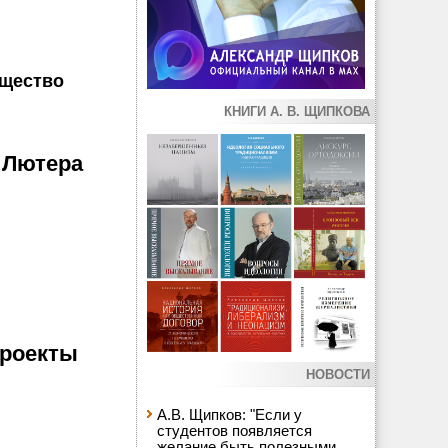
бщество
КНИГИ А. В. ЩИПКОВА
 Лютера
проекты
НОВОСТИ
А.В. Щипков: "Если у
студентов появляется
желание быть полезными