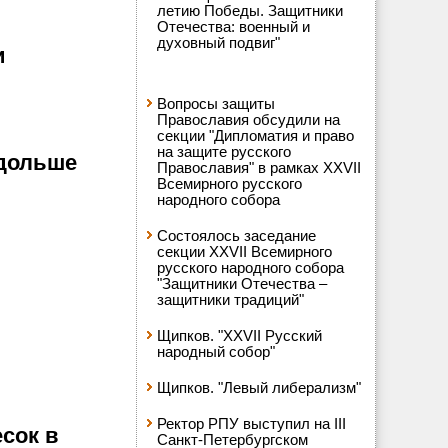
летию Победы. Защитники
Отечества: военный и
духовный подвиг"
и
Вопросы защиты
Православия обсудили на
секции "Дипломатия и право
на защите русского
 дольше
Православия" в рамках XXVII
Всемирного русского
народного собора
Состоялось заседание
секции XXVII Всемирного
русского народного собора
"Защитники Отечества –
защитники традиций"
Щипков. "XXVII Русский
народный собор"
Щипков. "Левый либерализм"
Ректор РПУ выступил на III
сок в
Санкт-Петербургском