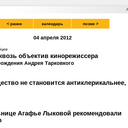
< ранее
календарь
позже >
04 апреля 2012
йцев
квозь объектив кинорежиссера
 рождения Андрея Тарковкого
ество не становится антиклерикальнее, 
ьнице Агафье Лыковой рекомендовали
ю