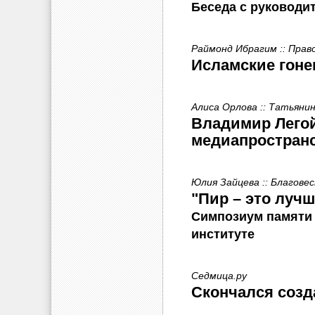
Беседа с руководи
Раймонд Ибрагим :: Прав
Исламские гоне
Алиса Орлова :: Татьянин
Владимир Легой
медиапростран
Юлия Зайцева :: Благове
"Пир – это лучш
Симпозиум памяти 
институте
Седмица.ру
Скончался созд