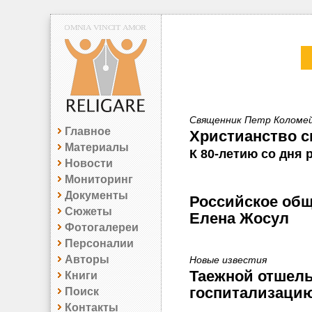
Священник Петр Коломе
Главное
Христианство с
Материалы
К 80-летию со дня
Новости
Мониторинг
Документы
Российское общ
Сюжеты
Елена Жосул
Фотогалереи
Персоналии
Авторы
Новые известия
Таежной отшел
Книги
госпитализаци
Поиск
Контакты