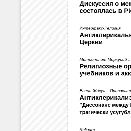
Дискуссия о ме
состоялась в Р
Интерфакс-Религия
Антиклерикаль
Церкви
Митрополит Меркурий ::
Религиозные ор
учебников и ак
Елена Жосул :: Православ
Антиклерикализ
"Диссонанс между 
трагически усугубл
Religare