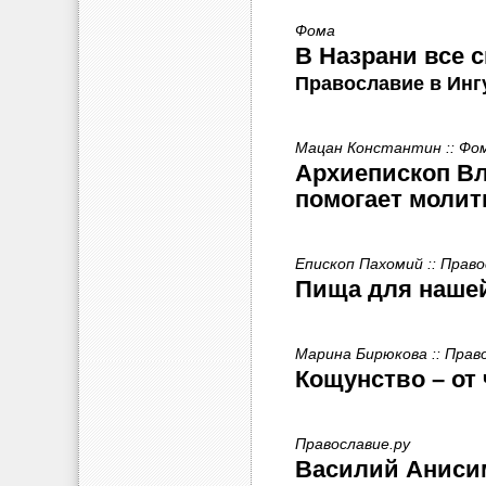
Фома
В Назрани все 
Православие в Инг
Мацан Константин :: Фо
Архиепископ Вл
помогает молит
Епископ Пахомий :: Прав
Пища для наше
Марина Бирюкова :: Прав
Кощунство – от
Православие.ру
Василий Анисим