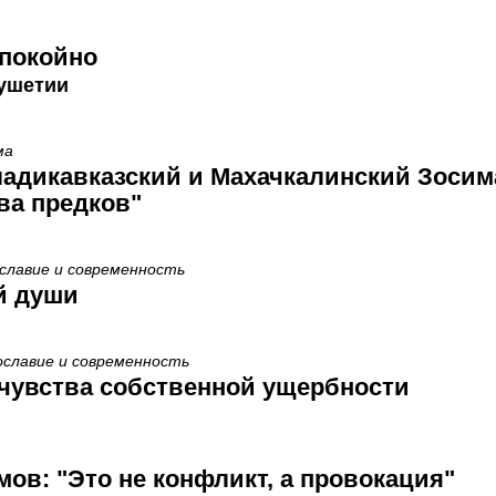
спокойно
ушетии
ма
адикавказский и Махачкалинский Зосим
ва предков"
ославие и современность
й души
ославие и современность
 чувства собственной ущербности
ов: "Это не конфликт, а провокация"