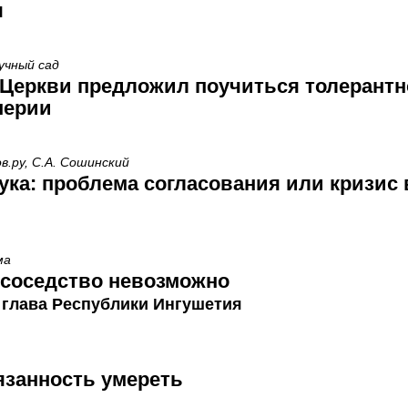
я
учный сад
Церкви предложил поучиться толерантн
перии
ов.ру, С.А. Сошинский
ука: проблема согласования или кризис 
ма
ососедство невозможно
 глава Республики Ингушетия
язанность умереть