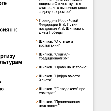
оге
людям и Отечеству, то я
считаю, что выполнил свою
задачу как ректор"
Президент Российской
Федерации В.В. Путин
поздравил А.В. Щипкова с
сиян к
Днем Победы
Щипков. "О стыде и
воспитании"
Щипков. "Социал-
ртизу
традиционализм"
ультурам
Щипков. "Право на историю"
Щипков. "Цифра вместо
Христа"
?
но
Щипков. "”Ортодоксия” про
самиздат"
Щипков. "Православная
психология"