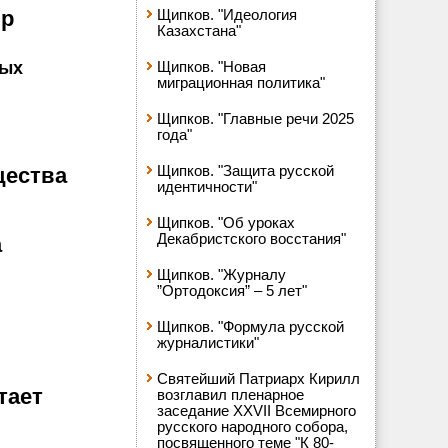
ир
Щипков. "Идеология
Казахстана"
ных
Щипков. "Новая
миграционная политика"
Щипков. "Главные речи 2025
года"
Щипков. "Защита русской
щества
идентичности"
Щипков. "Об уроках
Декабристского восстания"
а
Щипков. "Журналу
”Ортодоксия” – 5 лет"
Щипков. "Формула русской
журналистики"
Святейший Патриарх Кирилл
тает
возглавил пленарное
заседание XXVII Всемирного
русского народного собора,
посвященного теме "К 80-