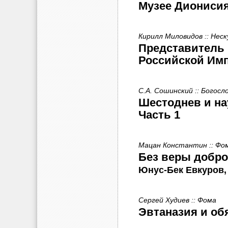
Музее Диониси
Кирилл Миловидов :: Неск
Представитель 
Российской Им
С.А. Сошинский :: Богосл
Шестоднев и на
Часть 1
Мацан Константин :: Фо
Без веры добр
Юнус-Бек Евкуров,
Сергей Худиев :: Фома
Эвтаназия и об