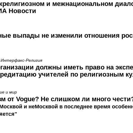
жрелигиозном и межнациональном диал
ИА Новости
ные выпады не изменили отношения рос
 Интерфакс-Религия
ганизации должны иметь право на экспе
кредитацию учителей по религиозным к
ие и мир
м от Vogue? Не слишком ли много чести
Москвой и неМосквой в последнее время особен
яется"